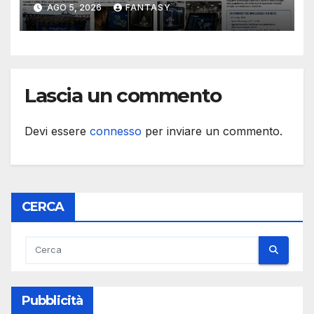
Essex e Schofield Barracks
AGO 5, 2026
FANTASY
Lascia un commento
Devi essere
connesso
per inviare un commento.
CERCA
Pubblicità