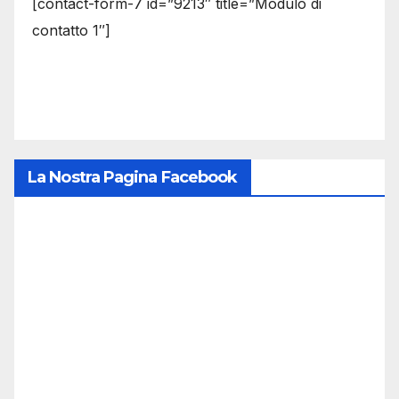
[contact-form-7 id=”9213″ title=”Modulo di
contatto 1″]
La Nostra Pagina Facebook