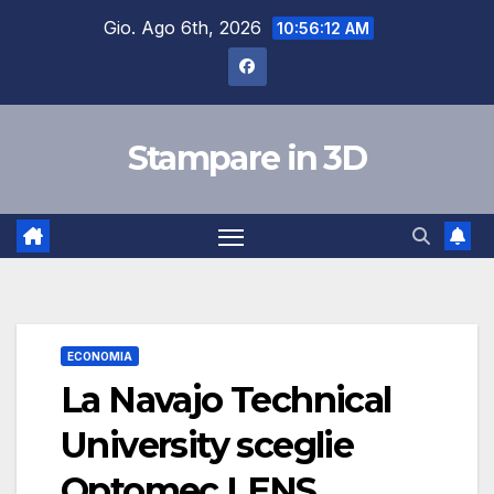
Salta
Gio. Ago 6th, 2026
10:56:13 AM
al
contenuto
Stampare in 3D
ECONOMIA
La Navajo Technical
University sceglie
Optomec LENS