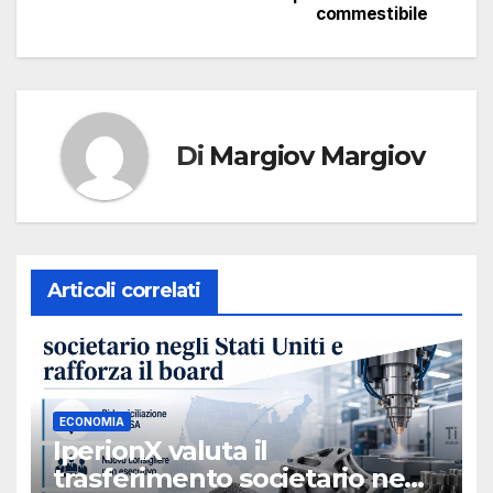
articoli
commestibile
Di
Margiov Margiov
Articoli correlati
ECONOMIA
IperionX valuta il
trasferimento societario negli