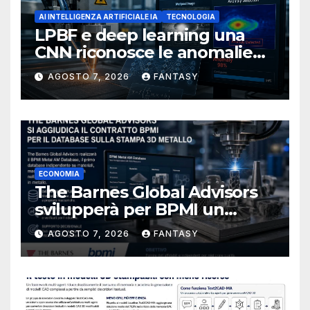
AI INTELLIGENZA ARTIFICIALE IA
TECNOLOGIA
LPBF e deep learning una
CNN riconosce le anomalie
del bagno di fusione
AGOSTO 7, 2026
FANTASY
ECONOMIA
The Barnes Global Advisors
svilupperà per BPMI un
database per la stampa 3D
AGOSTO 7, 2026
FANTASY
metallica destinata alla filiera
navale statunitense