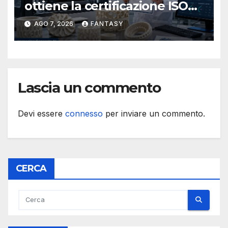
ottiene la certificazione ISO
9001 per la stampa 3D di
AGO 7, 2026
FANTASY
ceramiche tecniche
Lascia un commento
Devi essere
connesso
per inviare un commento.
CERCA