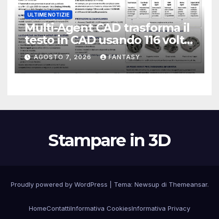
ULTIME NOTIZIE
Multi-Agent CAD trasforma il
testo in CAD usando 116 volte
meno token
AGOSTO 7, 2026
FANTASY
Stampare in 3D
Proudly powered by WordPress
|
Tema:
Newsup
di
Themeansar
.
Home
Contatti
Informativa Cookies
Informativa Privacy