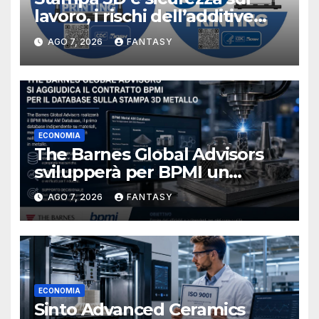
lavoro, i rischi dell’additive
manufacturing secondo
AGO 7, 2026
FANTASY
NIOSH
ECONOMIA
The Barnes Global Advisors
svilupperà per BPMI un
database per la stampa 3D
AGO 7, 2026
FANTASY
metallica destinata alla filiera
navale statunitense
ECONOMIA
Sinto Advanced Ceramics