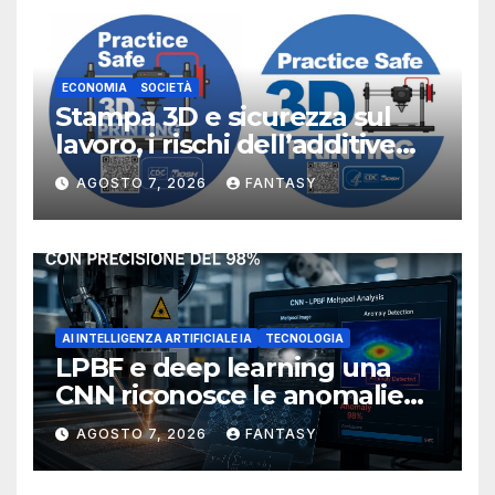
ECONOMIA
SOCIETÀ
Stampa 3D e sicurezza sul
lavoro, i rischi dell’additive
manufacturing secondo
AGOSTO 7, 2026
FANTASY
NIOSH
AI INTELLIGENZA ARTIFICIALE IA
TECNOLOGIA
LPBF e deep learning una
CNN riconosce le anomalie
del bagno di fusione
AGOSTO 7, 2026
FANTASY