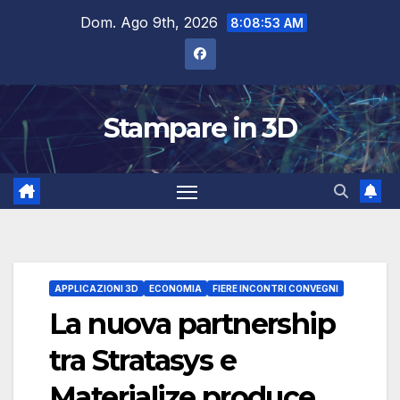
Salta
Dom. Ago 9th, 2026
8:08:54 AM
al
contenuto
Stampare in 3D
APPLICAZIONI 3D
ECONOMIA
FIERE INCONTRI CONVEGNI
La nuova partnership
tra Stratasys e
Materialize produce