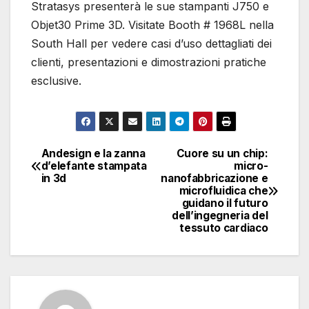
Stratasys presenterà le sue stampanti J750 e
Objet30 Prime 3D. Visitate Booth # 1968L nella
South Hall per vedere casi d’uso dettagliati dei
clienti, presentazioni e dimostrazioni pratiche
esclusive.
Andesign e la zanna
Cuore su un chip:
Navigazione
d’elefante stampata
micro-
in 3d
nanofabbricazione e
articoli
microfluidica che
guidano il futuro
dell’ingegneria del
tessuto cardiaco