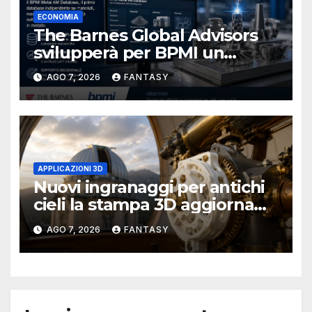
ECONOMIA
The Barnes Global Advisors
svilupperà per BPMI un
database per la stampa 3D
AGO 7, 2026
FANTASY
metallica destinata alla filiera
navale statunitense
APPLICAZIONI 3D
Nuovi ingranaggi per antichi
cieli la stampa 3D aggiorna
un osservatorio del 1930 della
AGO 7, 2026
FANTASY
University of Arkansas at
Little Rock