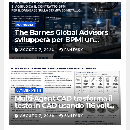
ECONOMIA
The Barnes Global Advisors
svilupperà per BPMI un
database per la stampa 3D
AGOSTO 7, 2026
FANTASY
metallica destinata alla filiera
navale statunitense
ULTIME NOTIZIE
Multi-Agent CAD trasforma il
testo in CAD usando 116 volte
meno token
AGOSTO 7, 2026
FANTASY