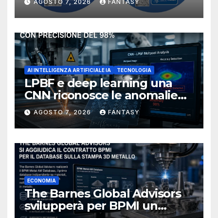
AGOSTO 7, 2026
FANTASY
NIOSH
AI INTELLIGENZA ARTIFICIALE IA
TECNOLOGIA
LPBF e deep learning una
CNN riconosce le anomalie
del bagno di fusione
AGOSTO 7, 2026
FANTASY
ECONOMIA
The Barnes Global Advisors
svilupperà per BPMI un
database per la stampa 3D