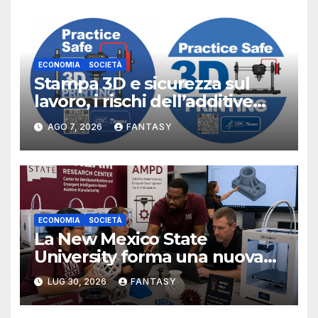
ECONOMIA
SOCIETÀ
Stampa 3D e sicurezza sul
lavoro, i rischi dell’additive
manufacturing secondo
AGO 7, 2026
FANTASY
NIOSH
ECONOMIA
SOCIETÀ
La New Mexico State
University forma una nuova
classe di docenti sulla stampa
LUG 30, 2026
FANTASY
3D