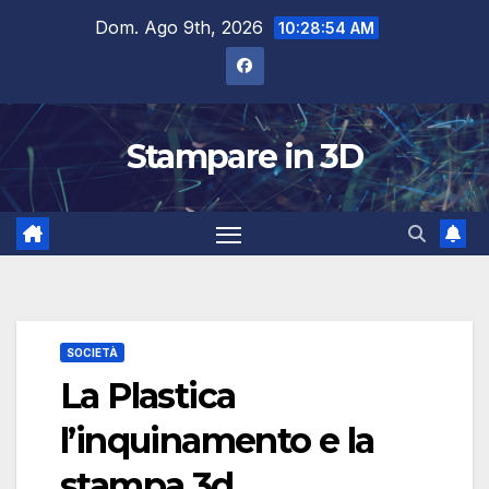
Salta
Dom. Ago 9th, 2026
10:28:55 AM
al
contenuto
Stampare in 3D
SOCIETÀ
La Plastica
l’inquinamento e la
stampa 3d