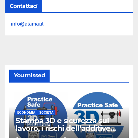
Contattaci
info@atamai.it
You missed
ECONOMIA
SOCIETÀ
Stampa 3D e sicurezza sul
lavoro, i rischi dell’additive
manufacturing secondo