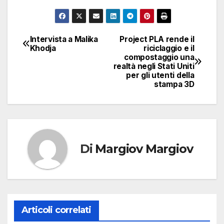
Intervista a Malika
Project PLA rende il
Navigazione
Khodja
riciclaggio e il
compostaggio una
articoli
realtà negli Stati Uniti
per gli utenti della
stampa 3D
Di
Margiov Margiov
Articoli correlati