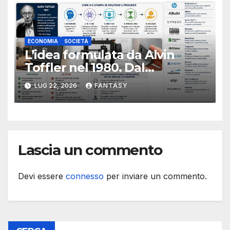
ECONOMIA
SOCIETÀ
L’idea formulata da Alvin
Toffler nel 1980. Dal
consumatore al prosumer,
LUG 22, 2026
FANTASY
come intelligenza artificiale e
stampa 3D possono cambiare
la produzione personale
Lascia un commento
Devi essere
connesso
per inviare un commento.