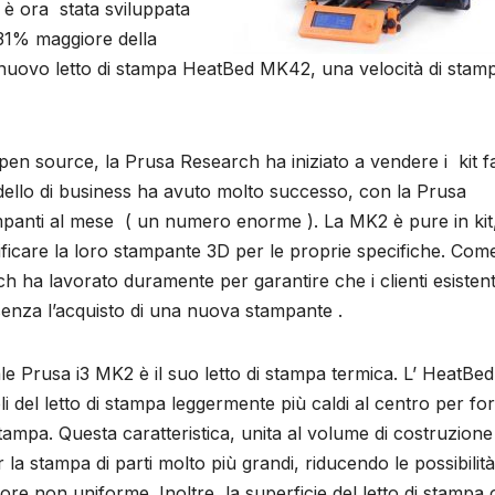
è ora stata sviluppata
31% maggiore della
nuovo letto di stampa HeatBed MK42, una velocità di stamp
n source, la Prusa Research ha iniziato a vendere i kit fa
dello di business ha avuto molto successo, con la Prusa
mpanti al mese ( un numero enorme ). La MK2 è pure in kit
ficare la loro stampante 3D per le proprie specifiche. Com
rch ha lavorato duramente per garantire che i clienti esistent
enza l’acquisto di una nuova stampante .
le Prusa i3 MK2 è il suo letto di stampa termica. L’ HeatBed
li del letto di stampa leggermente più caldi al centro per f
tampa. Questa caratteristica, unita al volume di costruzione
a stampa di parti molto più grandi, riducendo le possibilità
ore non uniforme. Inoltre, la superficie del letto di stampa 