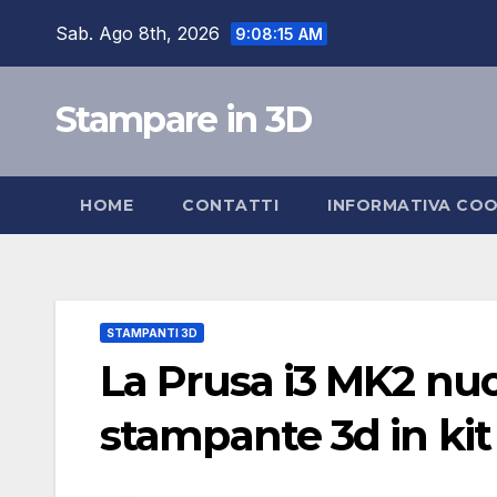
Salta
Sab. Ago 8th, 2026
9:08:16 AM
al
contenuto
Stampare in 3D
HOME
CONTATTI
INFORMATIVA COO
STAMPANTI 3D
La Prusa i3 MK2 nuo
stampante 3d in kit