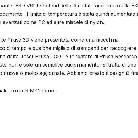
ante, E3D V6Lite hotend della i3 è stato aggiornato alla E
elocemente. Il limite di temperatura è stata quindi aumentata
i avanzati come PC ed altre miscele di nylon.
ante Prusa 3D viene presentata come una macchina
i tempo e qualche migliaio di stampanti per raccogliere tu
, ha detto Josef Prusa , CEO e fondatore di Prusa Research
sto non è solo un semplice aggiornamento. Si tratta di una
o nuove o molto aggiornate. Abbiamo creato il design i3 fina
nale Prusa i3 MK2 sono :