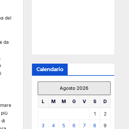
a del
i da
,
e
Calendario
i
Agosto 2026
L
M
M
G
V
S
D
ormare
 più
1
2
 di
3
4
5
6
7
8
9
ora