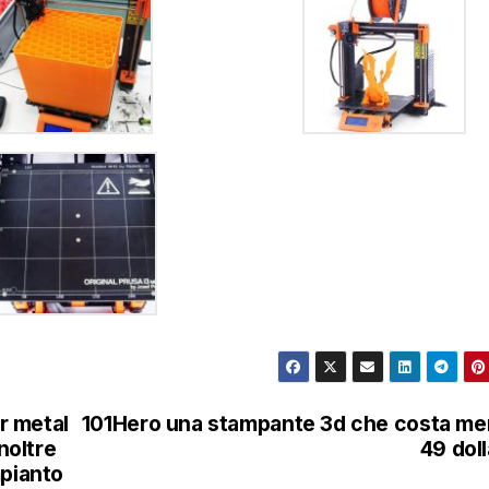
r metal
101Hero una stampante 3d che costa m
noltre
49 doll
mpianto