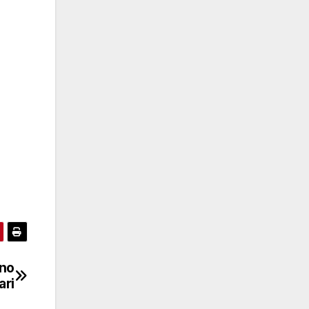
eno
ari