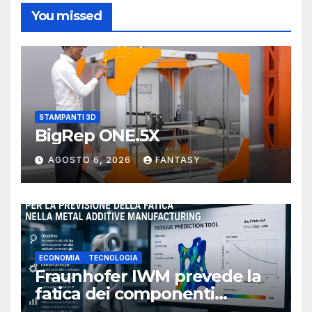
You missed
STAMPANTI 3D
BigRep ONE.5X
AGOSTO 6, 2026
FANTASY
ECONOMIA
TECNOLOGIA
Fraunhofer IWM prevede la
fatica dei componenti
metallici stampati in 3D