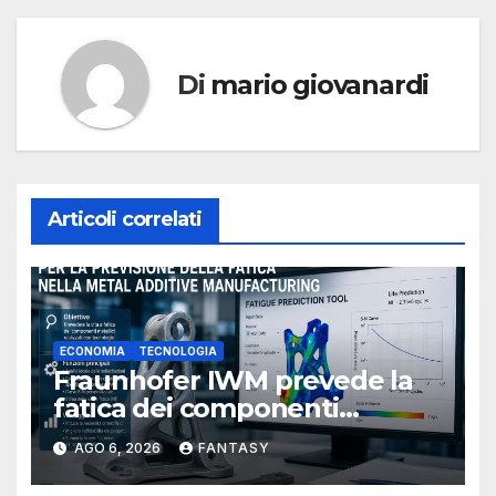
Di
mario giovanardi
Articoli correlati
ECONOMIA
TECNOLOGIA
Fraunhofer IWM prevede la
fatica dei componenti
metallici stampati in 3D
AGO 6, 2026
FANTASY