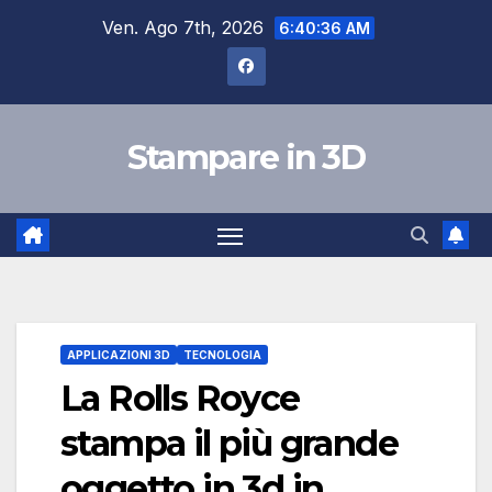
Salta
Ven. Ago 7th, 2026
6:40:37 AM
al
contenuto
Stampare in 3D
APPLICAZIONI 3D
TECNOLOGIA
La Rolls Royce
stampa il più grande
oggetto in 3d in