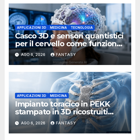
APPLICAZIONI 3D
MEDICINA
TECNOLOGIA
Casco 3D e sensori quantistici
per il cervello come funziona
l’OPM-MEG
AGO 6, 2026
FANTASY
APPLICAZIONI 3D
MEDICINA
Impianto toracico in PEKK
stampato in 3D ricostruiti
sterno e costole dopo un
AGO 6, 2026
FANTASY
tumore raro