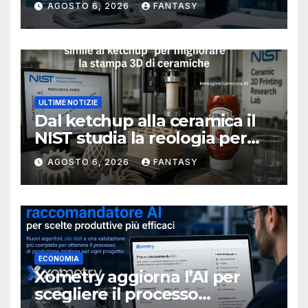
AGOSTO 6, 2026
FANTASY
ULTIME NOTIZIE
Dal ketchup alla ceramica il
NIST studia la reologia per
rendere più affidabile la
AGOSTO 6, 2026
FANTASY
stampa 3D
ECONOMIA
Xometry aggiorna l’AI per
scegliere il processo