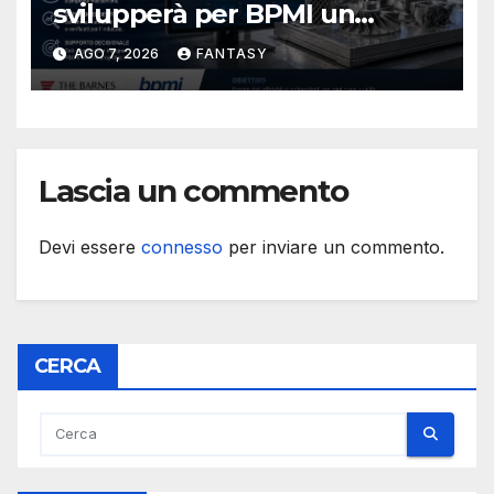
svilupperà per BPMI un
database per la stampa 3D
AGO 7, 2026
FANTASY
metallica destinata alla filiera
navale statunitense
Lascia un commento
Devi essere
connesso
per inviare un commento.
CERCA