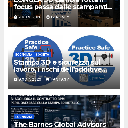
focus passa dalle stampanti
3D alla stampa UV?
AGO 9, 2026
FANTASY
ECONOMIA
SOCIETÀ
Stampa 3D e sicurezza sul
lavoro, i rischi dell’additive
manufacturing secondo
AGO 7, 2026
FANTASY
NIOSH
ECONOMIA
The Barnes Global Advisors