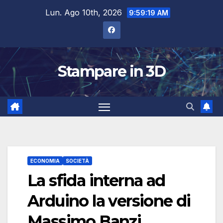
Salta
Lun. Ago 10th, 2026
9:59:20 AM
al
contenuto
Stampare in 3D
ECONOMIA
SOCIETÀ
La sfida interna ad
Arduino la versione di
Massimo Banzi