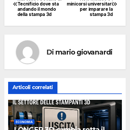
Tecnificio dove sta
minicorsi universitari
articoli
andando il mondo
per imparare la
della stampa 3d
stampa 3d
Di
mario giovanardi
Articoli correlati
ECONOMIA
LONGER 3D cambia rotta il