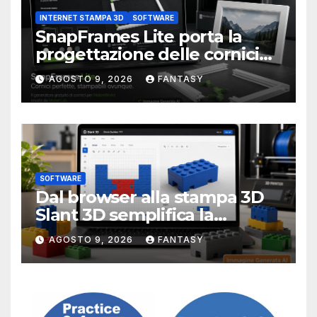
INTERNET STAMPA 3D
SOFTWARE
SnapFrames Lite porta la
progettazione delle cornici
personalizzate direttamente
AGOSTO 9, 2026
FANTASY
nel browser
SOFTWARE
Dal browser alla stampa 3D
Slant 3D semplifica la
creazione di mattoncini
AGOSTO 9, 2026
FANTASY
compatibili LEGO