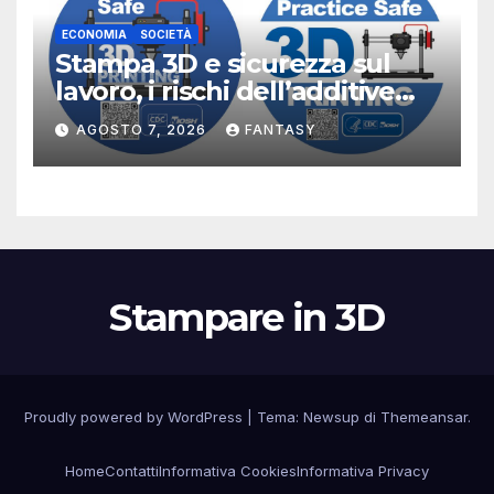
ECONOMIA
SOCIETÀ
Stampa 3D e sicurezza sul
lavoro, i rischi dell’additive
manufacturing secondo
AGOSTO 7, 2026
FANTASY
NIOSH
Stampare in 3D
Proudly powered by WordPress
|
Tema:
Newsup
di
Themeansar
.
Home
Contatti
Informativa Cookies
Informativa Privacy