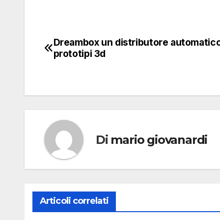
Dreambox un distributore automatico
Navigazione
prototipi 3d
articoli
Di
mario giovanardi
Articoli correlati