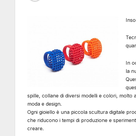
Inso
Tecn
quan
In o
la n
Ques
ques
spille, collane di diversi modelli e colori, molt
moda e design.
Ogni gioiello è una piccola scultura digitale pro
che riducono i tempi di produzione e speriment
creare.