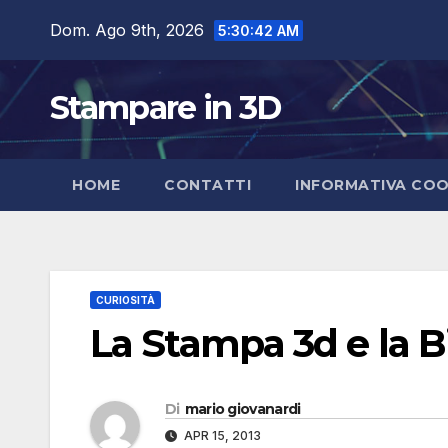
Salta
Dom. Ago 9th, 2026
5:30:43 AM
al
contenuto
Stampare in 3D
HOME
CONTATTI
INFORMATIVA COO
CURIOSITÀ
La Stampa 3d e la Bi
Di
mario giovanardi
APR 15, 2013