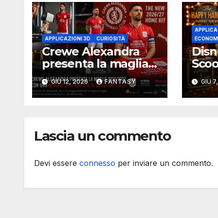
APPLICA
APPLICAZIONI 3D
CURIOSITÀ
ECONOM
Crewe Alexandra
Disn
presenta la maglia
Scoo
2026/2027 con una
su R
GIU 12, 2026
FANTASY
GIU 7
miniatura 3D del
Coas
capitano
scoc
3D
Lascia un commento
Devi essere
connesso
per inviare un commento.