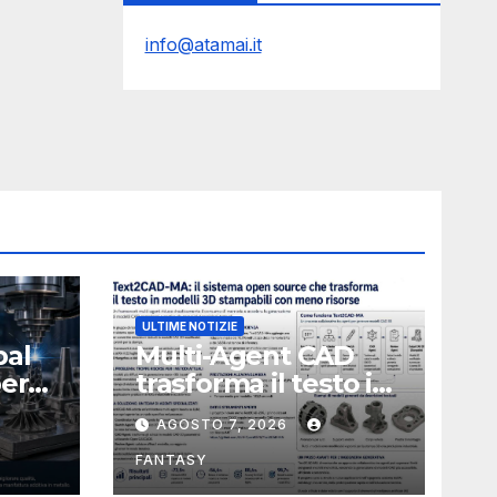
info@atamai.it
ULTIME NOTIZIE
bal
Multi-Agent CAD
perà
trasforma il testo in
CAD usando 116
AGOSTO 7, 2026
volte meno token
FANTASY
nata