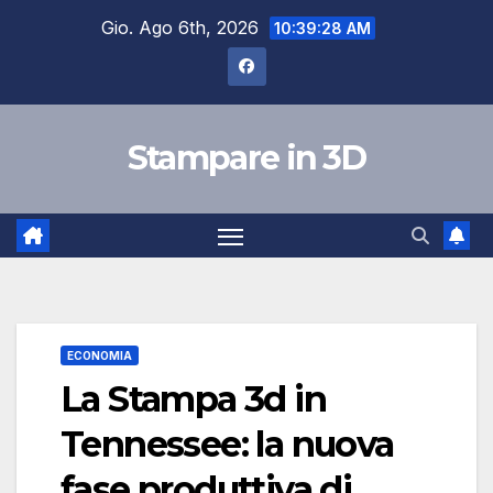
Salta
Gio. Ago 6th, 2026
10:39:29 AM
al
contenuto
Stampare in 3D
ECONOMIA
La Stampa 3d in
Tennessee: la nuova
fase produttiva di