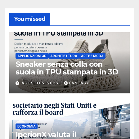
You missed
APPLICAZIONI 3D
ARCHITETTURA
ARTE E MODA
Sneaker senza colla con
suola in TPU stampata in 3D
AGOSTO 5, 2026
FANTASY
ECONOMIA
IperionX valuta il