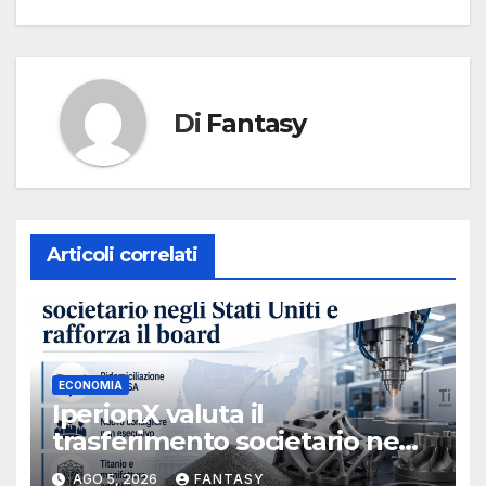
Di
Fantasy
Articoli correlati
ECONOMIA
IperionX valuta il
trasferimento societario negli
Stati Uniti e rafforza il board,
AGO 5, 2026
FANTASY