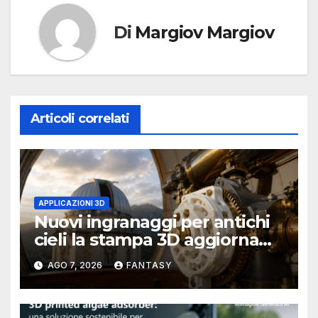
Di
Margiov Margiov
Articoli correlati
APPLICAZIONI 3D
Nuovi ingranaggi per antichi
cieli la stampa 3D aggiorna
un osservatorio del 1930 della
AGO 7, 2026
FANTASY
University of Arkansas at
Little Rock