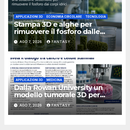
APPLICAZIONI 3D
ECONOMIA CIRCOLARE
TECNOLOGIA
Stampa 3D e alghe per
rimuovere il fosforo dalle
acque il progetto della
AGO 7, 2026
FANTASY
Florida Atlantic University
APPLICAZIONI 3D
MEDICINA
Dalla Rowan University un
modello tumorale 3D per
studiare il dialogo tra cancro
AGO 7, 2026
FANTASY
e cellule staminali