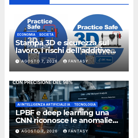
ECONOMIA
SOCIETÀ
Stampa 3D e sicurezza sul
lavoro, i rischi dell’additive
manufacturing secondo
AGOSTO 7, 2026
FANTASY
NIOSH
AI INTELLIGENZA ARTIFICIALE IA
TECNOLOGIA
LPBF e deep learning una
CNN riconosce le anomalie
del bagno di fusione
AGOSTO 7, 2026
FANTASY