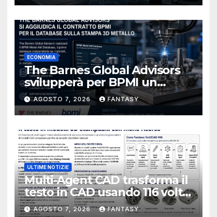
ECONOMIA
The Barnes Global Advisors
svilupperà per BPMI un
database per la stampa 3D
AGOSTO 7, 2026
FANTASY
metallica destinata alla filiera
navale statunitense
ULTIME NOTIZIE
Multi-Agent CAD trasforma il
testo in CAD usando 116 volte
meno token
AGOSTO 7, 2026
FANTASY