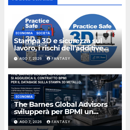
ECONOMIA
SOCIETÀ
Stampa 3D e sicurezza sul
lavoro, i rischi dell’additive
manufacturing secondo
AGO 7, 2026
FANTASY
NIOSH
ECONOMIA
The Barnes Global Advisors
svilupperà per BPMI un
database per la stampa 3D
AGO 7, 2026
FANTASY
metallica destinata alla filiera