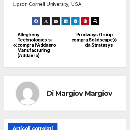
Lipson Cornell University, USA
Allegheny
Prodways Group
Navigazione
Technologies si
compra Solidscape
compra l’Addaero
da Stratasys
articoli
Manufacturing
(Addaero)
Di
Margiov Margiov
Articoli correlati