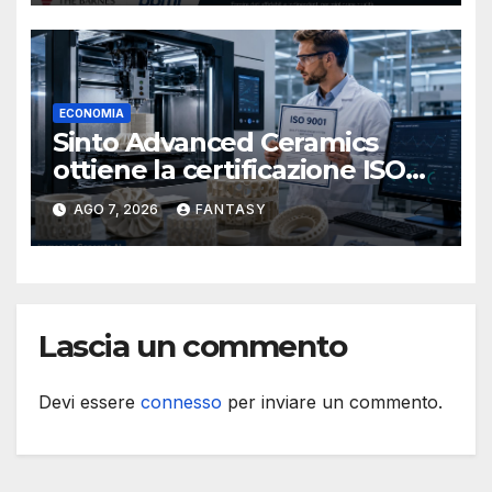
navale statunitense
ECONOMIA
Sinto Advanced Ceramics
ottiene la certificazione ISO
9001 per la stampa 3D di
AGO 7, 2026
FANTASY
ceramiche tecniche
Lascia un commento
Devi essere
connesso
per inviare un commento.