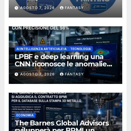
manufacturing secondo
AGOSTO 7, 2026
FANTASY
NIOSH
AI INTELLIGENZA ARTIFICIALE IA
TECNOLOGIA
LPBF e deep learning una
CNN riconosce le anomalie
del bagno di fusione
AGOSTO 7, 2026
FANTASY
ECONOMIA
The Barnes Global Advisors
svilupperà per BPMI un