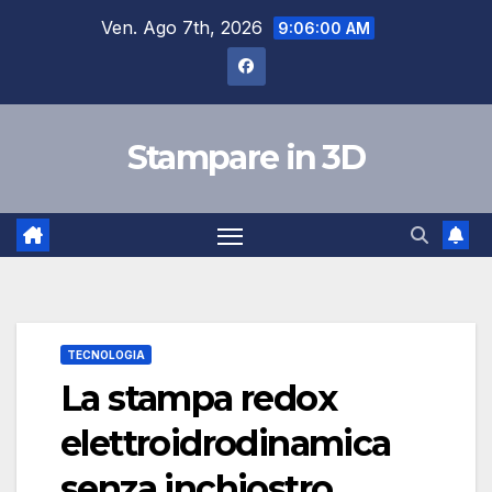
Salta
Ven. Ago 7th, 2026
9:06:01 AM
al
contenuto
Stampare in 3D
TECNOLOGIA
La stampa redox
elettroidrodinamica
senza inchiostro