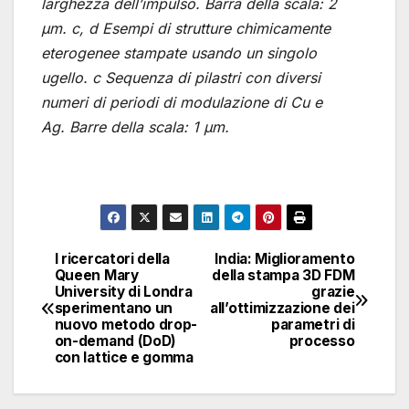
larghezza dell’impulso. Barra della scala: 2
μm. c, d Esempi di strutture chimicamente
eterogenee stampate usando un singolo
ugello. c Sequenza di pilastri con diversi
numeri di periodi di modulazione di Cu e
Ag. Barre della scala: 1 μm.
I ricercatori della
India: Miglioramento
Navigazione
Queen Mary
della stampa 3D FDM
University di Londra
grazie
articoli
sperimentano un
all’ottimizzazione dei
nuovo metodo drop-
parametri di
on-demand (DoD)
processo
con lattice e gomma