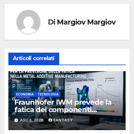
Di
Margiov Margiov
Articoli correlati
ECONOMIA
TECNOLOGIA
Fraunhofer IWM prevede la
fatica dei componenti
metallici stampati in 3D
AGO 6, 2026
FANTASY