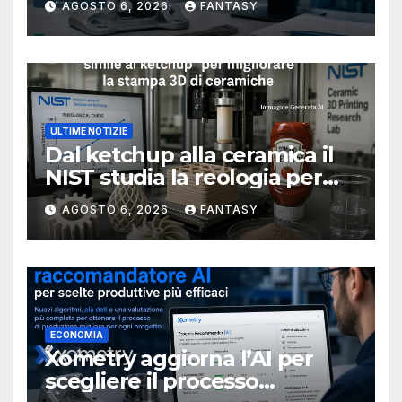
AGOSTO 6, 2026
FANTASY
ULTIME NOTIZIE
Dal ketchup alla ceramica il
NIST studia la reologia per
rendere più affidabile la
AGOSTO 6, 2026
FANTASY
stampa 3D
ECONOMIA
Xometry aggiorna l’AI per
scegliere il processo