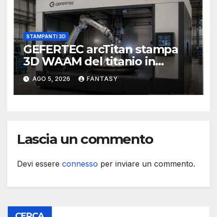
STAMPANTI 3D
GEFERTEC arcTitan stampa
3D WAAM del titanio in
camera inerte
AGO 5, 2026
FANTASY
Lascia un commento
Devi essere
connesso
per inviare un commento.
CERCA