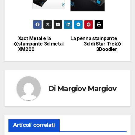
Xact Metal e la
La penna stampante
Navigazione
stampante 3d metal
3d di Star Trek
XM200
3Doodler
articoli
Di
Margiov Margiov
Articoli correlati