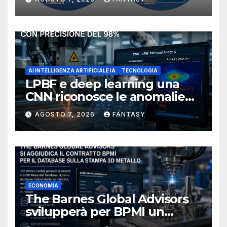
NIOSH
AI INTELLIGENZA ARTIFICIALE IA
TECNOLOGIA
LPBF e deep learning una
CNN riconosce le anomalie
del bagno di fusione
AGOSTO 7, 2026
FANTASY
ECONOMIA
The Barnes Global Advisors
svilupperà per BPMI un
database per la stampa 3D