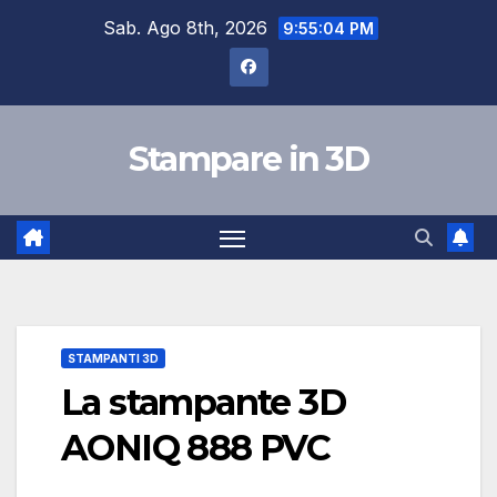
Salta
Sab. Ago 8th, 2026
9:55:05 PM
al
contenuto
Stampare in 3D
STAMPANTI 3D
La stampante 3D
AONIQ 888 PVC