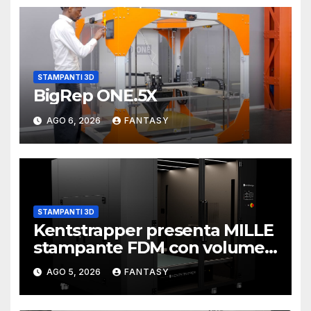
STAMPANTI 3D
BigRep ONE.5X
AGO 6, 2026
FANTASY
STAMPANTI 3D
Kentstrapper presenta MILLE
stampante FDM con volume
di stampa da un metro cubo
AGO 5, 2026
FANTASY