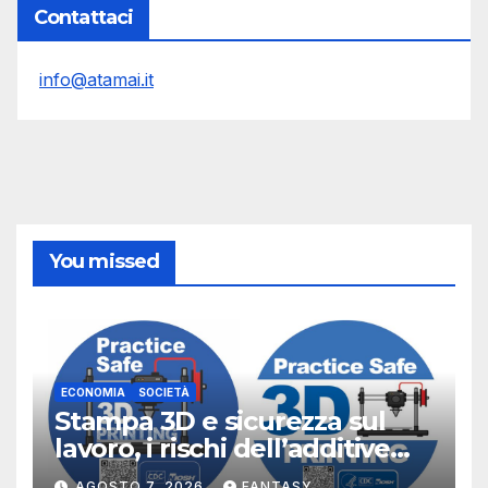
Contattaci
info@atamai.it
You missed
ECONOMIA
SOCIETÀ
Stampa 3D e sicurezza sul
lavoro, i rischi dell’additive
manufacturing secondo
AGOSTO 7, 2026
FANTASY