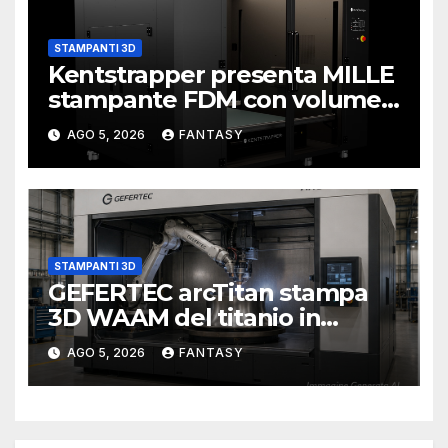
STAMPANTI 3D
Kentstrapper presenta MILLE
stampante FDM con volume
di stampa da un metro cubo
AGO 5, 2026
FANTASY
STAMPANTI 3D
GEFERTEC arcTitan stampa
3D WAAM del titanio in
camera inerte
AGO 5, 2026
FANTASY