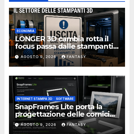
ECONOMIA
LONGER 3D cambia rotta il
focus passa dalle stampanti
3D alla stampa UV?
AGOSTO 9, 2026
FANTASY
INTERNET STAMPA 3D
SOFTWARE
SnapFrames Lite porta la
progettazione delle cornici
personalizzate direttamente
AGOSTO 9, 2026
FANTASY
nel browser