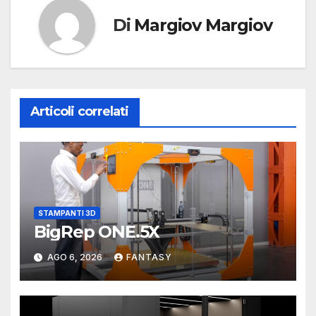
Di
Margiov Margiov
Articoli correlati
STAMPANTI 3D
BigRep ONE.5X
AGO 6, 2026
FANTASY