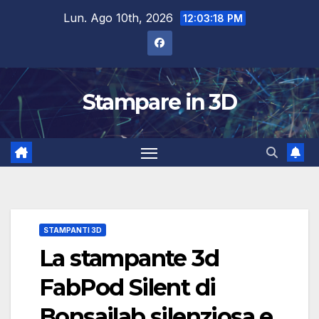
Salta
Lun. Ago 10th, 2026
12:03:18 PM
al
contenuto
Stampare in 3D
STAMPANTI 3D
La stampante 3d
FabPod Silent di
Bonsailab silenziosa e