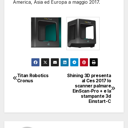
America, Asia ed Europa a maggio 2017.
Titan Robotics
Shining 3D presenta
Navigazione
Cronus
al Ces 2017 lo
scanner palmare
articoli
EinScan-Pro + e la
stampante 3d
Einstart-C