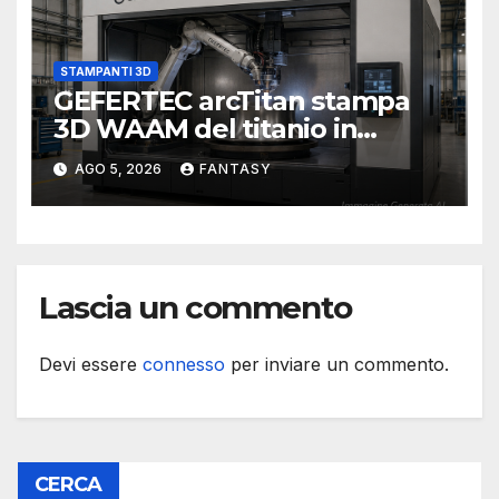
STAMPANTI 3D
GEFERTEC arcTitan stampa
3D WAAM del titanio in
camera inerte
AGO 5, 2026
FANTASY
Lascia un commento
Devi essere
connesso
per inviare un commento.
CERCA