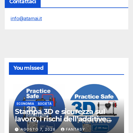
Contattaci
info@atamai.it
You missed
ECONOMIA
SOCIETÀ
Stampa 3D e sicurezza sul
lavoro, i rischi dell’additive
manufacturing secondo
AGOSTO 7, 2026
FANTASY