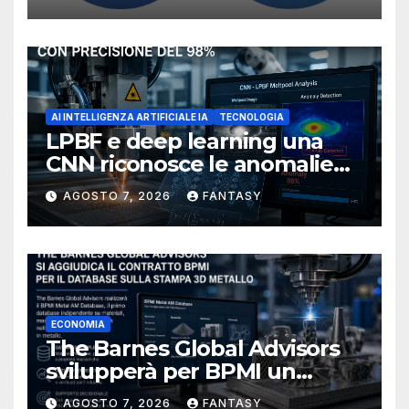
NIOSH
AI INTELLIGENZA ARTIFICIALE IA
TECNOLOGIA
LPBF e deep learning una
CNN riconosce le anomalie
del bagno di fusione
AGOSTO 7, 2026
FANTASY
ECONOMIA
The Barnes Global Advisors
svilupperà per BPMI un
database per la stampa 3D
AGOSTO 7, 2026
FANTASY