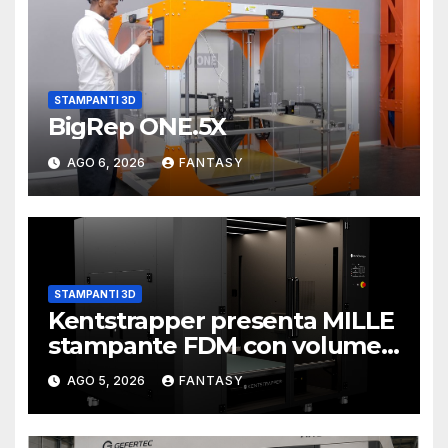
STAMPANTI 3D
BigRep ONE.5X
AGO 6, 2026
FANTASY
STAMPANTI 3D
Kentstrapper presenta MILLE
stampante FDM con volume
di stampa da un metro cubo
AGO 5, 2026
FANTASY