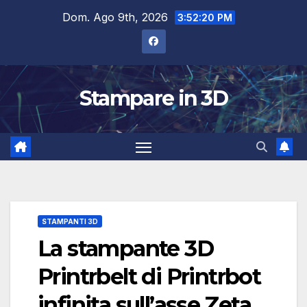
Salta
Dom. Ago 9th, 2026
3:52:21 PM
al
contenuto
Stampare in 3D
STAMPANTI 3D
La stampante 3D
Printrbelt di Printrbot
infinita sull’asse Zeta