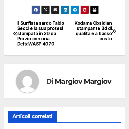
Il Surfista sardo Fabio
Kodama Obsidian
Navigazione
Secci e la sua protesi
stampante 3d di
stampata in 3D da
qualità e a basso
articoli
Porzio con una
costo
DeltaWASP 4070
Di
Margiov Margiov
Articoli correlati