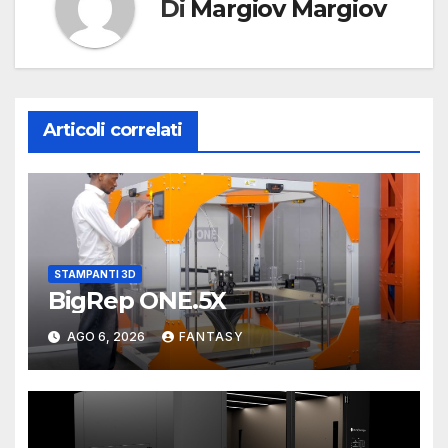
Di
Margiov Margiov
Articoli correlati
STAMPANTI 3D
BigRep ONE.5X
AGO 6, 2026
FANTASY