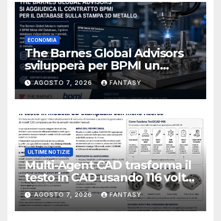
ECONOMIA
The Barnes Global Advisors
svilupperà per BPMI un
database per la stampa 3D
AGOSTO 7, 2026
FANTASY
metallica destinata alla filiera
navale statunitense
ULTIME NOTIZIE
Multi-Agent CAD trasforma il
testo in CAD usando 116 volte
meno token
AGOSTO 7, 2026
FANTASY