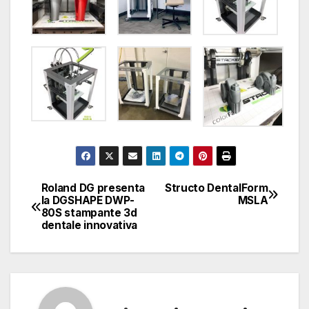
Roland DG presenta
Structo DentalForm
Navigazione
la DGSHAPE DWP-
MSLA
80S stampante 3d
articoli
dentale innovativa