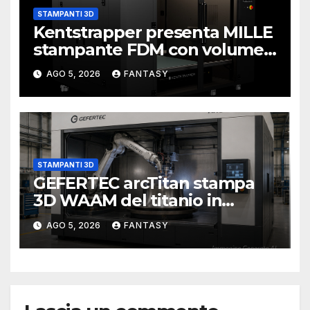
STAMPANTI 3D
Kentstrapper presenta MILLE
stampante FDM con volume
di stampa da un metro cubo
AGO 5, 2026
FANTASY
STAMPANTI 3D
GEFERTEC arcTitan stampa
3D WAAM del titanio in
camera inerte
AGO 5, 2026
FANTASY