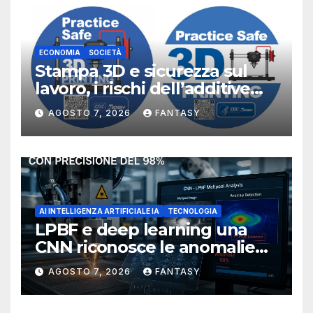
ECONOMIA
SOCIETÀ
Stampa 3D e sicurezza sul
lavoro, i rischi dell’additive
manufacturing secondo
AGOSTO 7, 2026
FANTASY
NIOSH
AI INTELLIGENZA ARTIFICIALE IA
TECNOLOGIA
LPBF e deep learning una
CNN riconosce le anomalie
del bagno di fusione
AGOSTO 7, 2026
FANTASY