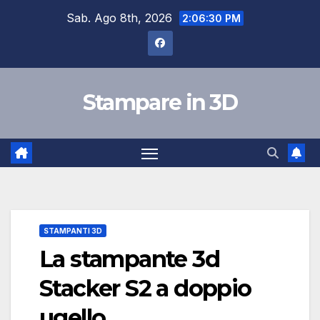
Salta
Sab. Ago 8th, 2026
2:06:31 PM
al
contenuto
Stampare in 3D
STAMPANTI 3D
La stampante 3d
Stacker S2 a doppio
ugello