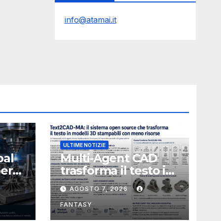
info@atamai.it
ULTIME NOTIZIE
bal
Multi-Agent CAD
perà
trasforma il testo in
CAD usando 116
AGOSTO 7, 2026
volte meno token
FANTASY
nata