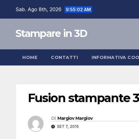
Salta
Sab. Ago 8th, 2026
9:55:03 AM
al
contenuto
Stampare in 3D
HOME
CONTATTI
INFORMATIVA COO
Fusion stampante 3d
Di
Margiov Margiov
SET 7, 2015