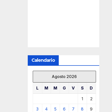
Calendario
Agosto 2026
L
M
M
G
V
S
D
1
2
3
4
5
6
7
8
9