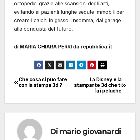
ortopedici grazie alle scansioni degli arti,
evitando ai pazienti lunghe sedute immobili per
creare i calchi in gesso. Insomma, dal garage
alla conquista del futuro.
di MARIA CHIARA PERRI da repubblica.it
Che cosa si può fare
La Disney e la
Navigazione
con la stampa 3d ?
stampante 3d che ti
fa i peluche
articoli
Di
mario giovanardi