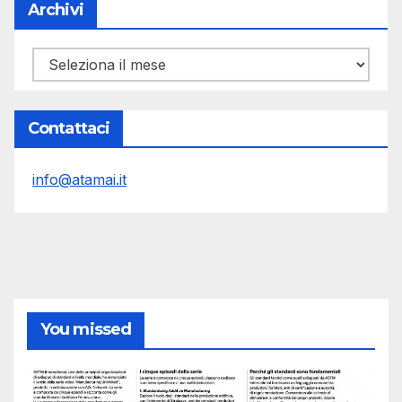
Archivi
Archivi
Contattaci
info@atamai.it
You missed