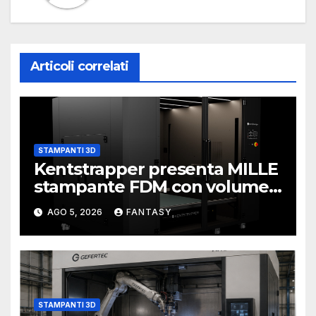
Articoli correlati
STAMPANTI 3D
Kentstrapper presenta MILLE
stampante FDM con volume
di stampa da un metro cubo
AGO 5, 2026
FANTASY
STAMPANTI 3D