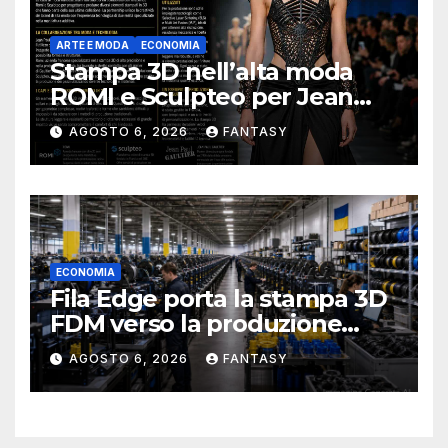
ARTE E MODA
ECONOMIA
Stampa 3D nell’alta moda
ROMI e Sculpteo per Jean
Paul Gaultier
AGOSTO 6, 2026
FANTASY
ECONOMIA
Fila Edge porta la stampa 3D
FDM verso la produzione
industriale di serie in Ucraina
AGOSTO 6, 2026
FANTASY