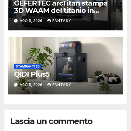
GEFERTEC arcTitan stampa
3D WAAM del titanio in
camera inerte
AGO 5, 2026
FANTASY
STAMPANTI 3D
QIDI Plus5
AGO 5, 2026
FANTASY
Lascia un commento