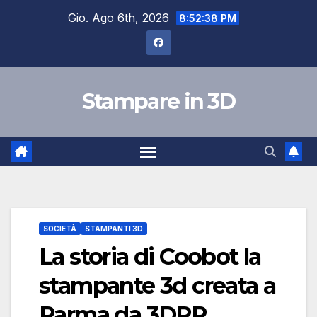
Salta
Gio. Ago 6th, 2026
8:52:39 PM
al
contenuto
Stampare in 3D
SOCIETÀ
STAMPANTI 3D
La storia di Coobot la
stampante 3d creata a
Parma da 3DPR