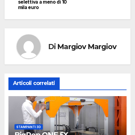
selettiva a meno di 10
mila euro
Di
Margiov Margiov
Articoli correlati
STAMPANTI 3D
BigRep ONE.5X