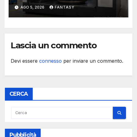
camera inerte
AGO 5, 2026
FANTASY
Lascia un commento
Devi essere
connesso
per inviare un commento.
CERCA
Pubblicità