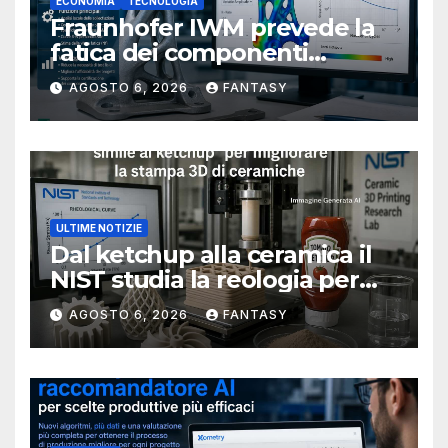
ECONOMIA
TECNOLOGIA
Fraunhofer IWM prevede la
fatica dei componenti
metallici stampati in 3D
AGOSTO 6, 2026
FANTASY
ULTIME NOTIZIE
Dal ketchup alla ceramica il
NIST studia la reologia per
rendere più affidabile la
AGOSTO 6, 2026
FANTASY
stampa 3D