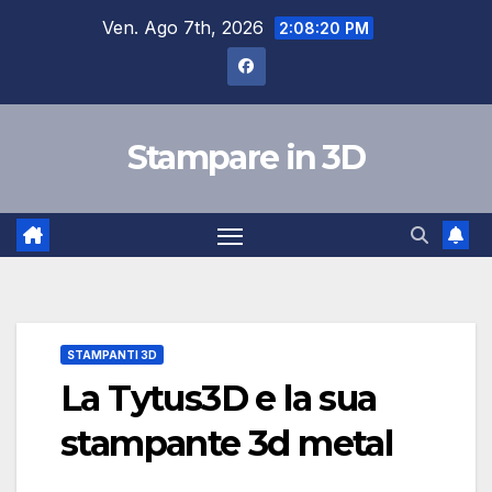
Salta
Ven. Ago 7th, 2026
2:08:21 PM
al
contenuto
Stampare in 3D
STAMPANTI 3D
La Tytus3D e la sua
stampante 3d metal