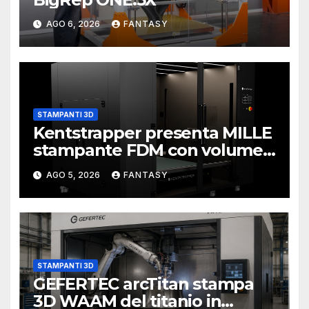
AGO 6, 2026
FANTASY
STAMPANTI 3D
Kentstrapper presenta MILLE
stampante FDM con volume
di stampa da un metro cubo
AGO 5, 2026
FANTASY
STAMPANTI 3D
GEFERTEC arcTitan stampa
3D WAAM del titanio in