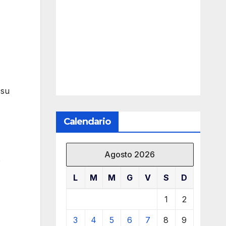
 su
Calendario
Agosto 2026
è
L
M
M
G
V
S
D
1
2
3
4
5
6
7
8
9