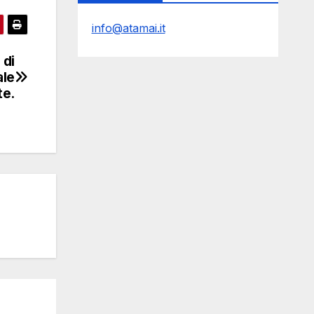
info@atamai.it
 di
ale
te.