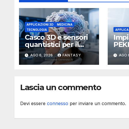
APPLICAZIONI 3D
MEDICINA
TECNOLOGIA
APPLICA
Casco 3D e sensori
Impi
quantistici per il
PEKK
cervello come
3D r
AGO 6, 2026
FANTASY
AGO 
funziona l’OPM-
e co
MEG
tumo
Lascia un commento
Devi essere
connesso
per inviare un commento.