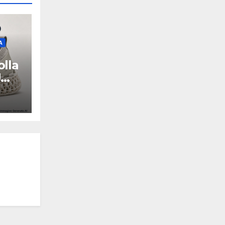
A
olla
U
Y