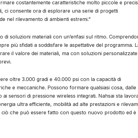
ormare costantemente caratteristiche molto piccole e preci
i, ci consente ora di esplorare una serie di progetti
de nel rilevamento di ambienti estremi.”
ro di soluzioni materiali con un’enfasi sul ritmo. Comprend
mpre più sfidati a soddisfare le aspettative del programma. L
are il valore dei materiali, ma con soluzioni personalizzate
revi.
vere oltre 3.000 gradi e 40.000 psi con la capacità di
ttriche e meccaniche. Possono formare qualsiasi cosa, dalle
o ai sensori di pressione wireless integrati. Nahsai sta lavo
energia ultra efficiente, mobilità ad alte prestazioni e rileva
 di ciò che può essere fatto con questo nuovo prodotto ed è