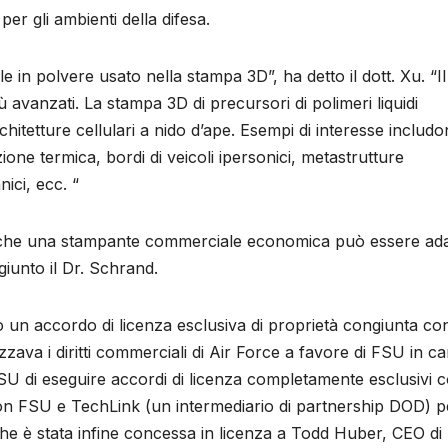
r gli ambienti della difesa.
in polvere usato nella stampa 3D”, ha detto il dott. Xu. “Il
iù avanzati. La stampa 3D di precursori di polimeri liquidi
itetture cellulari a nido d’ape. Esempi di interesse includo
ione termica, bordi di veicoli ipersonici, metastrutture
ici, ecc. “
è che una stampante commerciale economica può essere ada
giunto il Dr. Schrand.
un accordo di licenza esclusiva di proprietà congiunta con
zava i diritti commerciali di Air Force a favore di FSU in c
SU di eseguire accordi di licenza completamente esclusivi c
con FSU e TechLink (un intermediario di partnership DOD) p
he è stata infine concessa in licenza a Todd Huber, CEO di