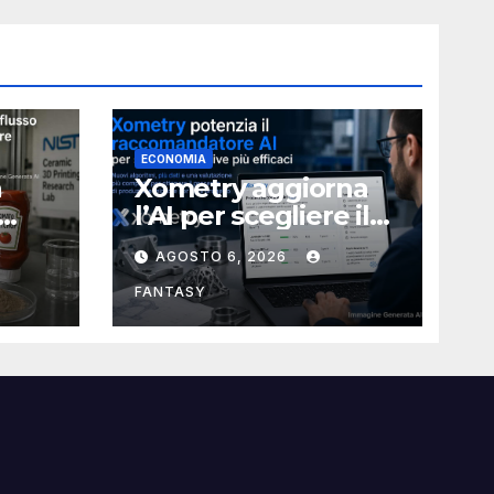
ECONOMIA
a
Xometry aggiorna
l’AI per scegliere il
ia
processo produttivo
AGOSTO 6, 2026
più adatto
ampa
FANTASY