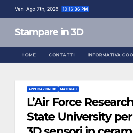
Salta
Ven. Ago 7th, 2026
10:16:37 PM
al
contenuto
Stampare in 3D
HOME
CONTATTI
INFORMATIVA COO
APPLICAZIONI 3D
MATERIALI
L’Air Force Research
State University pe
3D sensori in cerami