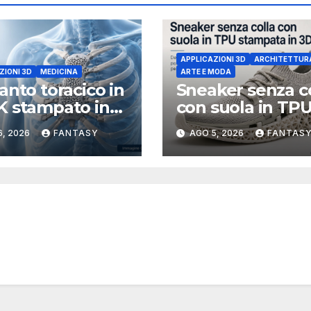
APPLICAZIONI 3D
ARCHITETTUR
ZIONI 3D
MEDICINA
ARTE E MODA
anto toracico in
Sneaker senza c
 stampato in
con suola in TP
icostruiti sterno
stampata in 3D
6, 2026
FANTASY
AGO 5, 2026
FANTAS
stole dopo un
re raro