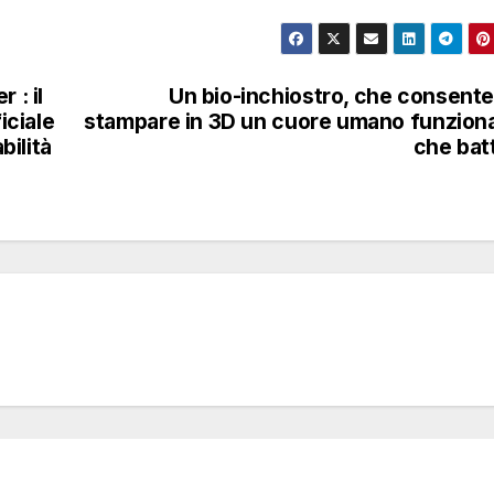
 : il
Un bio-inchiostro, che consente
iciale
stampare in 3D un cuore umano funzion
bilità
che bat