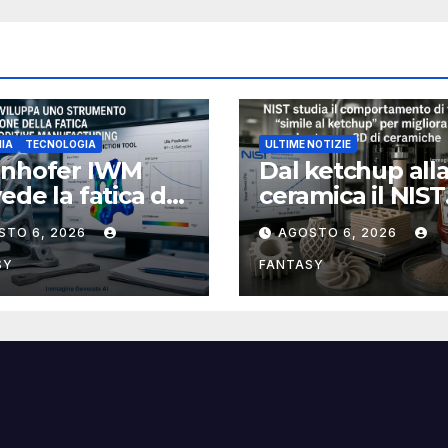
IA
TECNOLOGIA
ULTIME NOTIZIE
unhofer IWM
Dal ketchup all
ede la fatica dei
ceramica il NIST
ponenti
studia la reolog
STO 6, 2026
AGOSTO 6, 2026
llici stampati in
per rendere più
affidabile la st
SY
FANTASY
3D