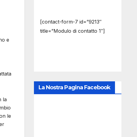
[contact-form-7 id=”9213″
title=”Modulo di contatto 1″]
no e
ttata
La Nostra Pagina Facebook
 la
ambio
on le
er