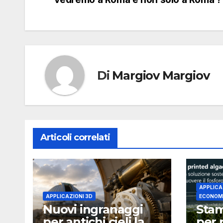
articoli
Di
Margiov Margiov
Articoli correlati
APPLICA
APPLICAZIONI 3D
ECONOMI
Nuovi ingranaggi
Stam
per antichi cieli la
per 