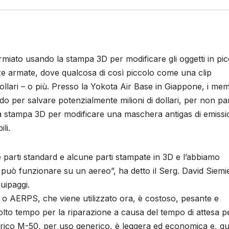
miato usando la stampa 3D per modificare gli oggetti in pic
rze armate, dove qualcosa di così piccolo come una clip
dollari – o più. Presso la Yokota Air Base in Giappone, i mem
do per salvare potenzialmente milioni di dollari, per non pa
la stampa 3D per modificare una maschera antigas di emiss
li.
parti standard e alcune parti stampate in 3D e l’abbiamo
può funzionare su un aereo”, ha detto il Serg. David Siemi
uipaggi.
 o AERPS, che viene utilizzato ora, è costoso, pesante e
to tempo per la riparazione a causa del tempo di attesa pe
erico M-50, per uso generico, è leggera ed economica e, q