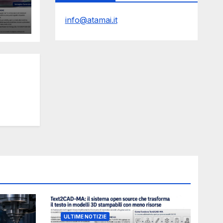
le
Y
info@atamai.it
l
ro e
ULTIME NOTIZIE