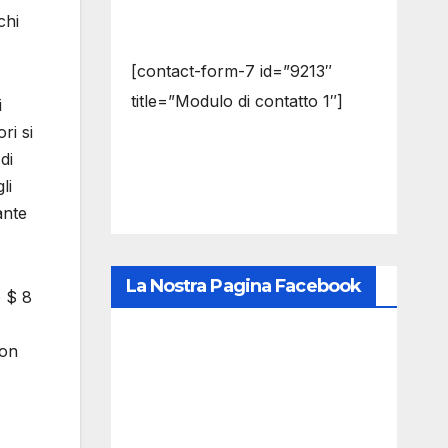
chi
[contact-form-7 id=”9213″
title=”Modulo di contatto 1″]
i
ri si
di
li
ante
La Nostra Pagina Facebook
o $ 8
non