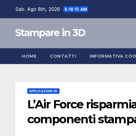
Salta
Sab. Ago 8th, 2026
8:18:16 AM
al
contenuto
Stampare in 3D
HOME
CONTATTI
INFORMATIVA COO
APPLICAZIONI 3D
L’Air Force risparmia
componenti stampa