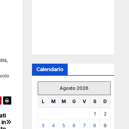
ità,
Calendario
 volo
Agosto 2026
L
M
M
G
V
S
D
1
2
ati
 in
3
4
5
6
7
8
9
to