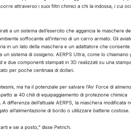
orre attraverso i suoi filtri chimici a chi la indossa, i cui oc
spirati a un sistema dell’esercito che aggancia le maschere de
l’ambiente soffocante all’interno di un carro armato. Gli aviato
aria in un lato della maschera e un adattatore che consente 
 a un sistema di ossigeno. AERPS Ultra, come lo chiamano g
dard e due componenti stampati in 3D realizzati su una stamp
ato per poche centinaia di dollari.
esimi, ma ha il potenziale per salvare l’Air Force di almen
spetto ai 40 chili di equipaggiamento di protezione chimica
io. A differenza dell’attuale AERPS, la maschera modificata 
to all’alimentazione di bordo o utilizzare batterie costose.
rti e sei a posto,” disse Petrich.