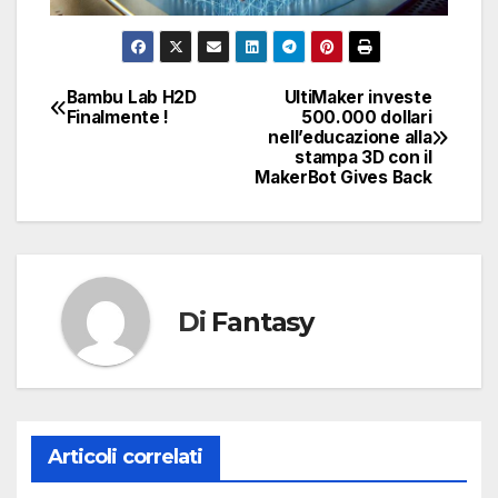
Bambu Lab H2D
UltiMaker investe
Navigazione
Finalmente !
500.000 dollari
nell’educazione alla
articoli
stampa 3D con il
MakerBot Gives Back
Di
Fantasy
Articoli correlati