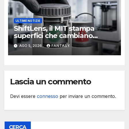
ULTIME NOTIZIE
ShiftLens, il MIT stampa
superfici che cambiano
immagine senza elettronica
AGO 5, 2026
FANTASY
Lascia un commento
Devi essere
connesso
per inviare un commento.
CERCA