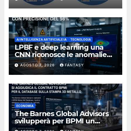
NIOSH
AI INTELLIGENZA ARTIFICIALE IA
TECNOLOGIA
LPBF e deep learning una
CNN riconosce le anomalie
del bagno di fusione
AGOSTO 7, 2026
FANTASY
ECONOMIA
The Barnes Global Advisors
svilupperà per BPMI un
database per la stampa 3D