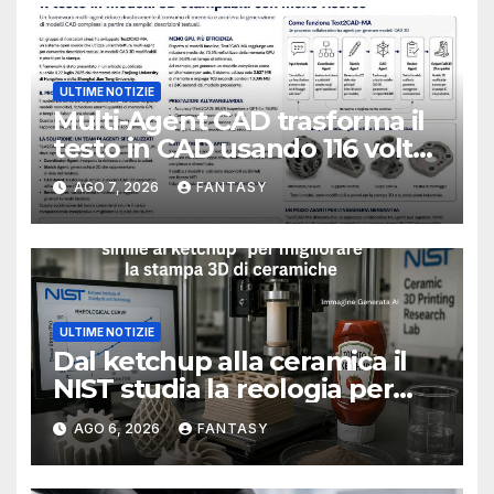
ULTIME NOTIZIE
Multi-Agent CAD trasforma il
testo in CAD usando 116 volte
meno token
AGO 7, 2026
FANTASY
ULTIME NOTIZIE
Dal ketchup alla ceramica il
NIST studia la reologia per
rendere più affidabile la
AGO 6, 2026
FANTASY
stampa 3D