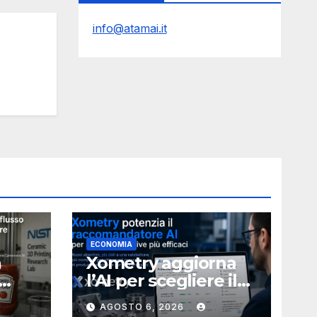
info@atamai.it
ECONOMIA
a
Xometry aggiorna
l’AI per scegliere il
ia
processo produttivo
AGOSTO 6, 2026
più adatto