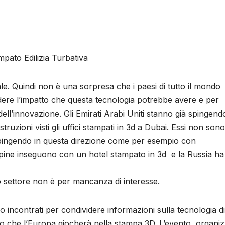
mpato Edilizia Turbativa
e. Quindi non è una sorpresa che i paesi di tutto il mondo
ere l’impatto che questa tecnologia potrebbe avere e per
dell’innovazione. Gli Emirati Arabi Uniti stanno già spingend
truzioni visti gli uffici stampati in 3d a Dubai. Essi non sono 
 spingendo in questa direzione come per esempio con
ippine inseguono con un hotel stampato in 3d e la Russia ha
 settore non è per mancanza di interesse.
sono incontrati per condividere informazioni sulla tecnologia di
olo che l’Europa giocherà nella stampa 3D. L’evento, organi