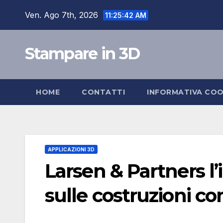
Salta
Ven. Ago 7th, 2026
11:25:43 AM
al
contenuto
Stampare in 3D
HOME
CONTATTI
INFORMATIVA COO
APPLICAZIONI 3D
Larsen & Partners l’
sulle costruzioni c