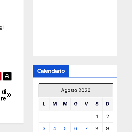
li
Calendario
Agosto 2026
 di
ore
L
M
M
G
V
S
D
1
2
3
4
5
6
7
8
9