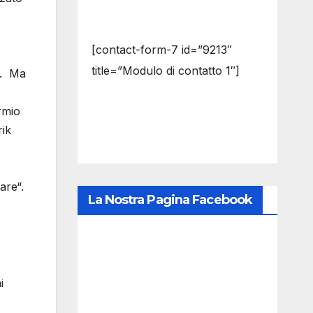
[contact-form-7 id=”9213″
title=”Modulo di contatto 1″]
o. Ma
rmio
rik
are“.
La Nostra Pagina Facebook
i