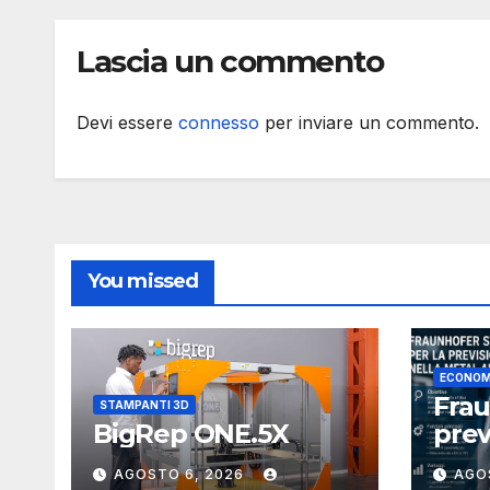
Lascia un commento
Devi essere
connesso
per inviare un commento.
You missed
ECONOM
Fra
STAMPANTI 3D
BigRep ONE.5X
prev
com
AGOSTO 6, 2026
AGO
meta