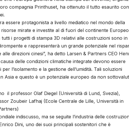
oro compagnia Printhuset, ha ottenuto il tutto esaurito con
ei.
 essere protagonista a livello mediatico nel mondo della
 risorse mirate e investite al di fuori del continente Europe
utti i progetti di stampa 3D relativi alle costruzioni sono in
 dirompente e rappresenterà un grande potenziale nel rispa
 alle direzioni cinesi”, ha detto Larsen & Partners CEO Hen
 causa delle condizioni climatiche integrate devono essere
per l’isolamento e la gestione dell’umidità. Tali soluzioni
in Asia e questo è un potenziale europeo da non sottovalut
no il professor Olaf Diegel (Università di Lund, Svezia),
ssor Zoubeir Lafhaj (Ecole Centrale de Lille, Università in
Partners)
ale indiscusso, ma se seguite l’industria delle costruzion
nrico Dini, uno dei suoi principali sostenitori che è