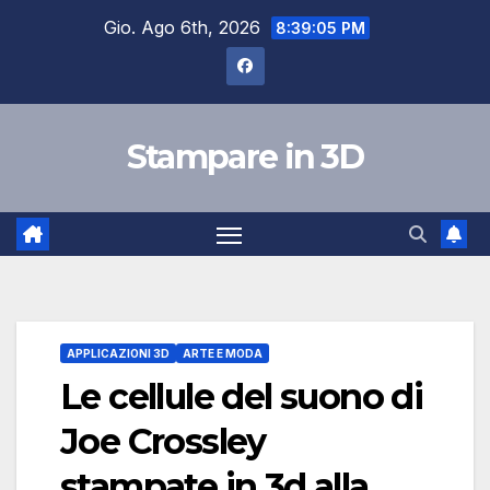
Salta
Gio. Ago 6th, 2026
8:39:06 PM
al
contenuto
Stampare in 3D
APPLICAZIONI 3D
ARTE E MODA
Le cellule del suono di
Joe Crossley
stampate in 3d alla