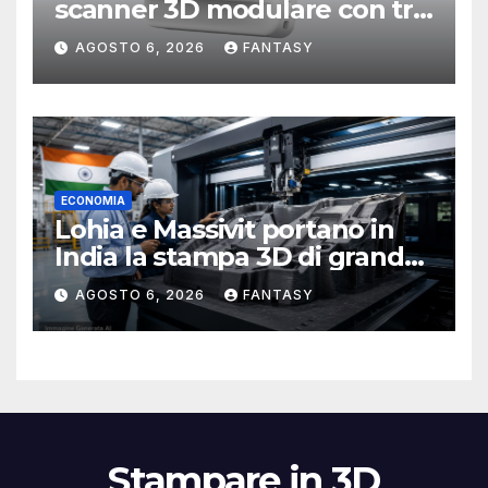
scanner 3D modulare con tre
testine intercambiabili
AGOSTO 6, 2026
FANTASY
ECONOMIA
Lohia e Massivit portano in
India la stampa 3D di grande
formato per i compositi
AGOSTO 6, 2026
FANTASY
Stampare in 3D