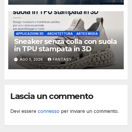
APPLICAZIONI 3D
ARCHITETTURA
ARTE E MODA
Sneaker senza colla con suola
in TPU stampata in 3D
AGO 5, 2026
FANTASY
Lascia un commento
Devi essere
connesso
per inviare un commento.