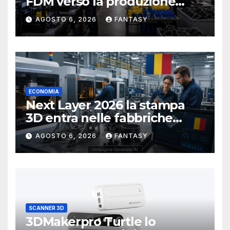
FDM verso la produzione
industriale di serie in Ucraina
AGOSTO 6, 2026
FANTASY
ECONOMIA
Next Layer 2026 la stampa
3D entra nelle fabbriche
rumene
AGOSTO 6, 2026
FANTASY
SCANNER 3D
3DMakerpro Turtle lo