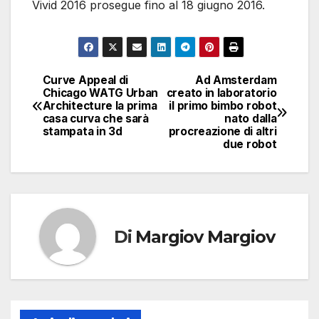
Vivid 2016 prosegue fino al 18 giugno 2016.
Curve Appeal di
Ad Amsterdam
Navigazione
Chicago WATG Urban
creato in laboratorio
Architecture la prima
il primo bimbo robot
articoli
casa curva che sarà
nato dalla
stampata in 3d
procreazione di altri
due robot
Di
Margiov Margiov