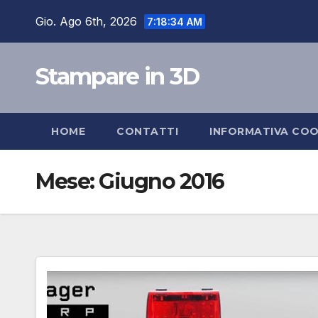
Salta
Gio. Ago 6th, 2026
7:18:35 AM
al
contenuto
Stampare in 3D
HOME
CONTATTI
INFORMATIVA COO
Mese:
Giugno 2016