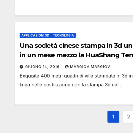
APPLICAZIONI 3D
TECNOLOGIA
Una società cinese stampa in 3d una
in un mese mezzo la
GIUGNO 14, 2016
MARGIOV MARGIOV
Exquisite 400 metri quadri di villa stampata in 3d i
linea nelle costruzione con la stampa 3d dal…
Pagin
1
2
degli