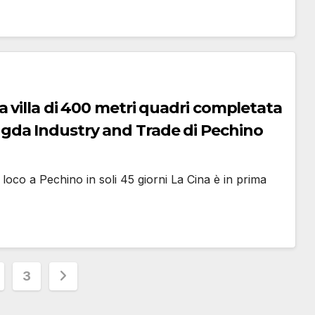
 villa di 400 metri quadri completata
 HuaShang Tengda Industry and Trade di Pechino
n loco a Pechino in soli 45 giorni La Cina è in prima
azione
3