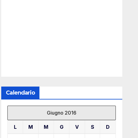
Calendario
Giugno 2016
L
M
M
G
V
S
D