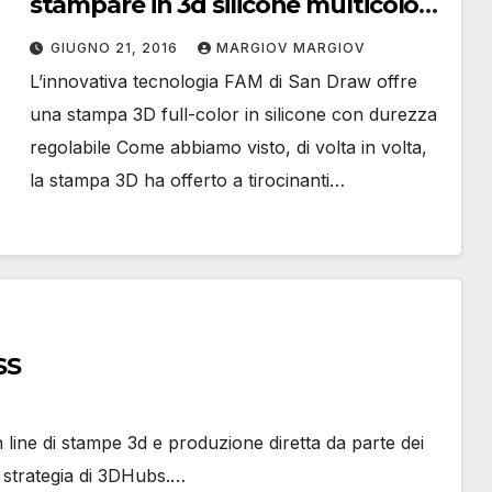
stampare in 3d silicone multicolore
e con diversi gradi di durezza
GIUGNO 21, 2016
MARGIOV MARGIOV
L’innovativa tecnologia FAM di San Draw offre
una stampa 3D full-color in silicone con durezza
regolabile Come abbiamo visto, di volta in volta,
la stampa 3D ha offerto a tirocinanti…
SS
 line di stampe 3d e produzione diretta da parte dei
la strategia di 3DHubs.…