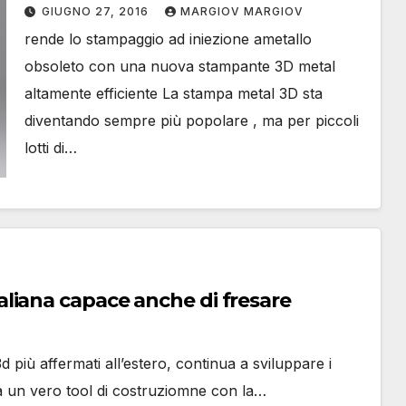
tecnologia che fa concorrenza alla
GIUGNO 27, 2016
MARGIOV MARGIOV
stampa ad iniezione
rende lo stampaggio ad iniezione ametallo
obsoleto con una nuova stampante 3D metal
altamente efficiente La stampa metal 3D sta
diventando sempre più popolare , ma per piccoli
lotti di…
liana capace anche di fresare
 più affermati all’estero, continua a sviluppare i
a un vero tool di costruziomne con la…