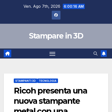
Salta
Ven. Ago 7th, 2026
6:00:16 AM
al
contenuto
Stampare in 3D
STAMPANTI 3D
TECNOLOGIA
Ricoh presenta una
nuova stampante
metal con una