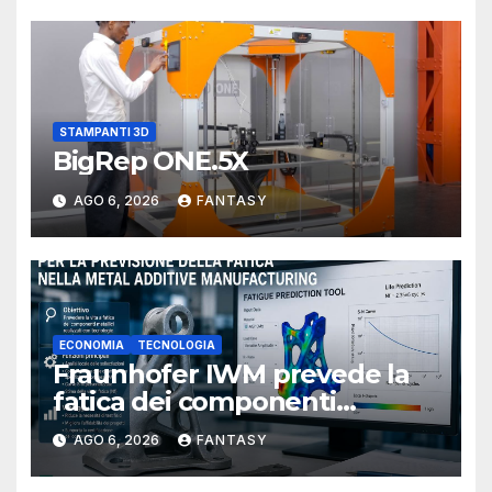
STAMPANTI 3D
BigRep ONE.5X
AGO 6, 2026
FANTASY
ECONOMIA
TECNOLOGIA
Fraunhofer IWM prevede la
fatica dei componenti
metallici stampati in 3D
AGO 6, 2026
FANTASY