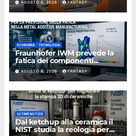
AGOSTO 6, 2026
FANTASY
ECONOMIA
TECNOLOGIA
Fraunhofer IWM prevede la
fatica dei componenti
metallici stampati in 3D
AGOSTO 6, 2026
FANTASY
ULTIME NOTIZIE
Dal ketchup alla ceramica il
NIST studia la reologia per