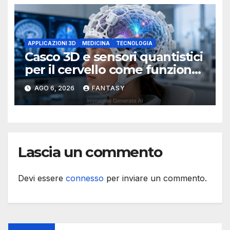
APPLICAZIONI 3D
MEDICINA
TECNOLOGIA
Casco 3D e sensori quantistici
per il cervello come funziona
l’OPM-MEG
AGO 6, 2026
FANTASY
Lascia un commento
Devi essere
connesso
per inviare un commento.