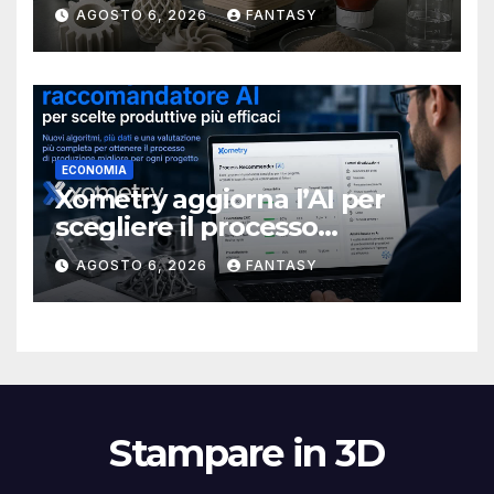
rendere più affidabile la
AGOSTO 6, 2026
FANTASY
stampa 3D
ECONOMIA
Xometry aggiorna l’AI per
scegliere il processo
produttivo più adatto
AGOSTO 6, 2026
FANTASY
Stampare in 3D