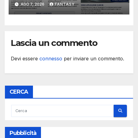
studiare il dialogo tra cancro
AGO 7, 2026
FANTASY
e cellule staminali
Lascia un commento
Devi essere
connesso
per inviare un commento.
CERCA
Pubblicità