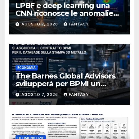
LPBF e deep learning una
CNN riconosce le anomalie
del bagno di fusione
AGOSTO 7, 2026
FANTASY
ECONOMIA
The Barnes Global Advisors
svilupperà per BPMI un
database per la stampa 3D
AGOSTO 7, 2026
FANTASY
metallica destinata alla filiera
navale statunitense
ULTIME NOTIZIE