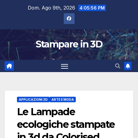
Salta
Dom. Ago 9th, 2026
4:05:56 PM
al
contenuto
Stampare in 3D
APPLICAZIONI 3D
ARTE E MODA
Le Lampade
ecologiche stampate
in 3d da Colorised