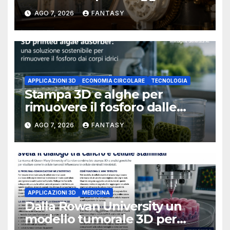
un osservatorio del 1930 della
AGO 7, 2026
FANTASY
University of Arkansas at
Little Rock
APPLICAZIONI 3D
ECONOMIA CIRCOLARE
TECNOLOGIA
Stampa 3D e alghe per
rimuovere il fosforo dalle
acque il progetto della
AGO 7, 2026
FANTASY
Florida Atlantic University
APPLICAZIONI 3D
MEDICINA
Dalla Rowan University un
modello tumorale 3D per