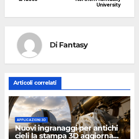
University
Di
Fantasy
Articoli correlati
APPLICAZIONI 3D
Nuovi ingranaggi per antichi
cieli la stampa 3D aggiorna