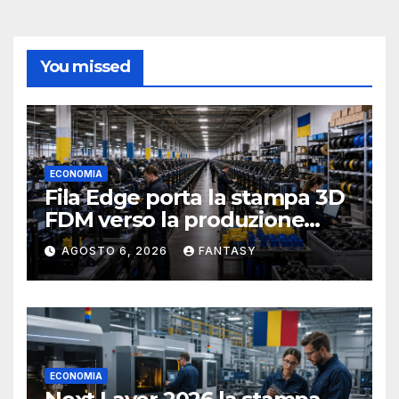
You missed
ECONOMIA
Fila Edge porta la stampa 3D
FDM verso la produzione
industriale di serie in Ucraina
AGOSTO 6, 2026
FANTASY
ECONOMIA