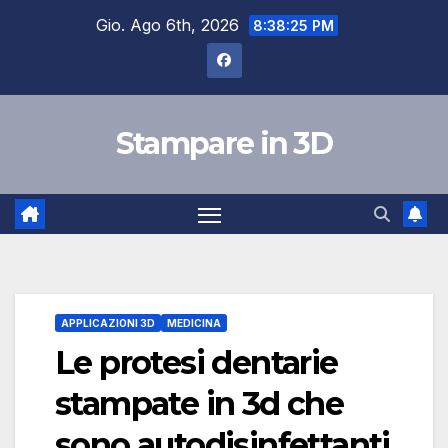
Salta
Gio. Ago 6th, 2026
8:38:26 PM
al
contenuto
Stampare in 3D
APPLICAZIONI 3D
MEDICINA
Le protesi dentarie
stampate in 3d che
sono autodisinfettanti