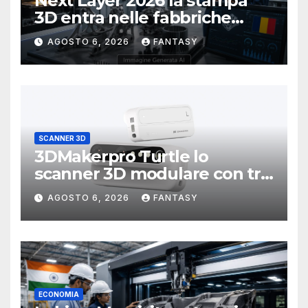
Next Layer 2026 la stampa
3D entra nelle fabbriche
rumene
AGOSTO 6, 2026
FANTASY
SCANNER 3D
3DMakerpro Turtle lo
scanner 3D modulare con tre
testine intercambiabili
AGOSTO 6, 2026
FANTASY
ECONOMIA