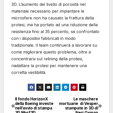
3D. L’aumento del livello di porosità nel
materiale necessario per impiantare le
microsfere non ha causato la frattura della
protesi, ma ha portato ad una riduzione della
resistenza fino al 35 percento, se confrontato
con i dispositivi fabbricati in modo
tradizionale. Il team continuerà a lavorare su
come migliorare questo problema, oltre a
concentrarsi sul relining della protesi,
riadattare la protesi per mantenere una
corretta vestibilità.
Il fondo HorizonX
Le maschere
Navigazione
della Boeing investe
mortuarie di Vesper
nell’avvio di stampa
stampate in 3D di
articoli
3D Morf3D
Neri Oxman