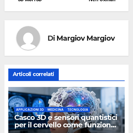
Di
Margiov Margiov
Articoli correlati
APPLICAZIONI 3D
MEDICINA
TECNOLOGIA
Casco 3D e sensori quantistici
per il cervello come funziona
l’OPM-MEG