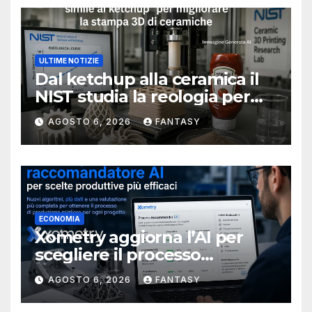
ULTIME NOTIZIE
Dal ketchup alla ceramica il
NIST studia la reologia per
rendere più affidabile la
AGOSTO 6, 2026
FANTASY
stampa 3D
ECONOMIA
Xometry aggiorna l’AI per
scegliere il processo
produttivo più adatto
AGOSTO 6, 2026
FANTASY