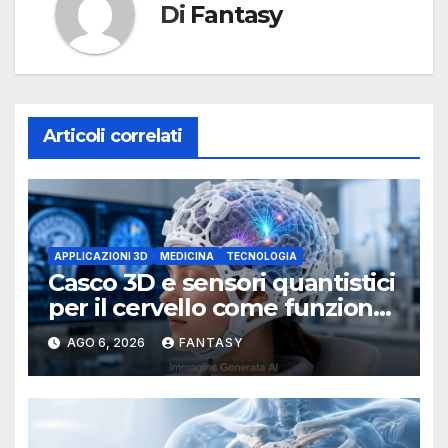
Di
Fantasy
Articoli correlati
APPLICAZIONI 3D
MEDICINA
TECNOLOGIA
Casco 3D e sensori quantistici
per il cervello come funziona
l’OPM-MEG
AGO 6, 2026
FANTASY