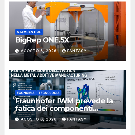
STAMPANTI 3D
BigRep ONE.5X
AGOSTO 6, 2026
FANTASY
ECONOMIA
TECNOLOGIA
Fraunhofer IWM prevede la
fatica dei componenti
metallici stampati in 3D
AGOSTO 6, 2026
FANTASY