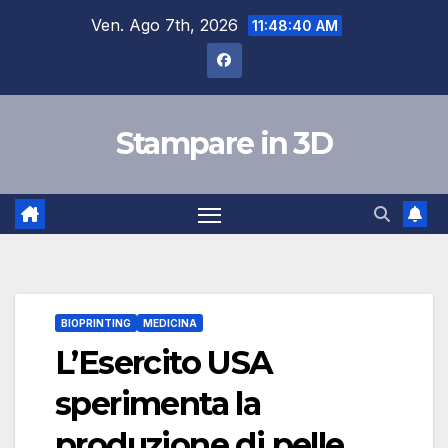
Salta
Ven. Ago 7th, 2026
11:48:41 AM
al
contenuto
Stampare in 3D
BIOPRINTING
MEDICINA
L’Esercito USA
sperimenta la
produzione di pelle