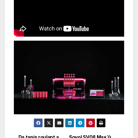
Da tapis roulant a
Sovol SV08 Max