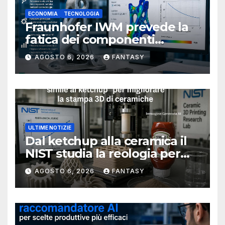
ECONOMIA
TECNOLOGIA
Fraunhofer IWM prevede la
fatica dei componenti
metallici stampati in 3D
AGOSTO 6, 2026
FANTASY
ULTIME NOTIZIE
Dal ketchup alla ceramica il
NIST studia la reologia per
rendere più affidabile la
AGOSTO 6, 2026
FANTASY
stampa 3D