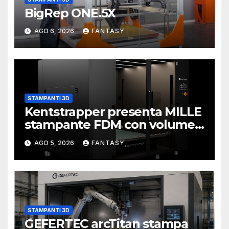
BigRep ONE.5X
AGO 6, 2026
FANTASY
STAMPANTI 3D
Kentstrapper presenta MILLE
stampante FDM con volume
di stampa da un metro cubo
AGO 5, 2026
FANTASY
STAMPANTI 3D
GEFERTEC arcTitan stampa