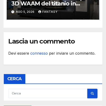
3D WAAM del titanio in
camera inerte
AGO 5, 2026
FANTASY
Lascia un commento
Devi essere
connesso
per inviare un commento.
CERCA