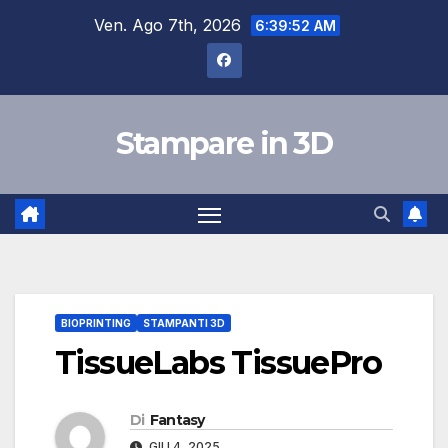
Salta
Ven. Ago 7th, 2026
6:39:53 AM
al
contenuto
Stampare in 3D
BIOPRINTING
STAMPANTI 3D
TissueLabs TissuePro
Di
Fantasy
GIU 4, 2025