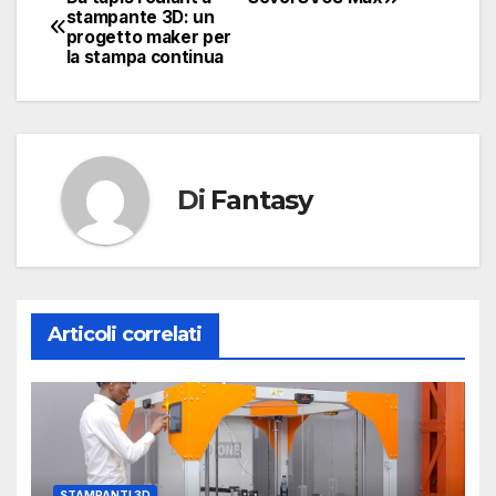
Navigazione
stampante 3D: un
progetto maker per
articoli
la stampa continua
Di
Fantasy
Articoli correlati
STAMPANTI 3D