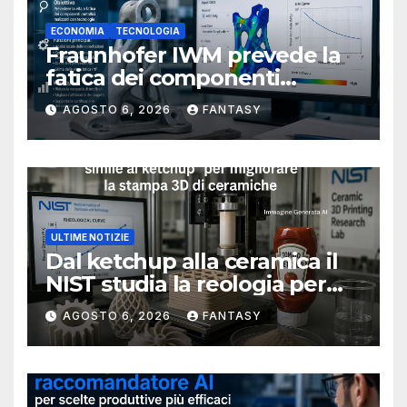
ECONOMIA
TECNOLOGIA
Fraunhofer IWM prevede la
fatica dei componenti
metallici stampati in 3D
AGOSTO 6, 2026
FANTASY
ULTIME NOTIZIE
Dal ketchup alla ceramica il
NIST studia la reologia per
rendere più affidabile la
AGOSTO 6, 2026
FANTASY
stampa 3D