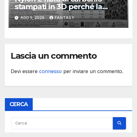
stampati in 3D perché la
resistenza agli urti dipende
AGO 5, 2026
FANTASY
dal processo
Lascia un commento
Devi essere
connesso
per inviare un commento.
CERCA