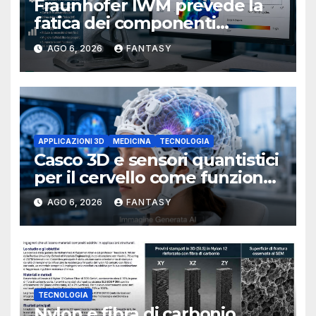
Fraunhofer IWM prevede la
fatica dei componenti
metallici stampati in 3D
AGO 6, 2026
FANTASY
APPLICAZIONI 3D
MEDICINA
TECNOLOGIA
Casco 3D e sensori quantistici
per il cervello come funziona
l’OPM-MEG
AGO 6, 2026
FANTASY
TECNOLOGIA
Nylon e fibra di carbonio