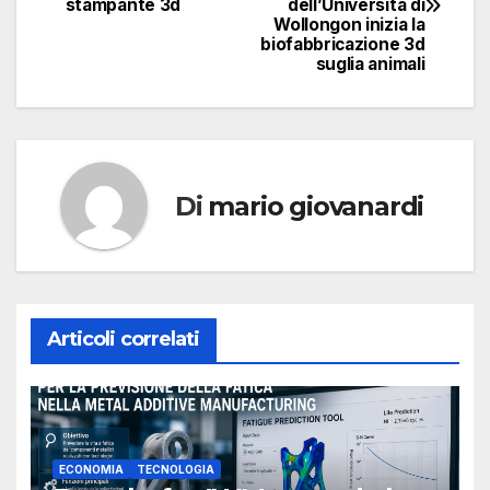
articoli
stampante 3d
dell’Università di
Wollongon inizia la
biofabbricazione 3d
suglia animali
Di
mario giovanardi
Articoli correlati
ECONOMIA
TECNOLOGIA