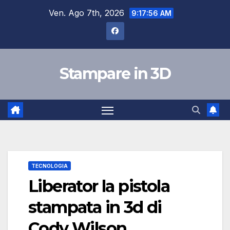
Salta
Ven. Ago 7th, 2026
9:17:57 AM
al
contenuto
Stampare in 3D
TECNOLOGIA
Liberator la pistola
stampata in 3d di
Cody Wilson