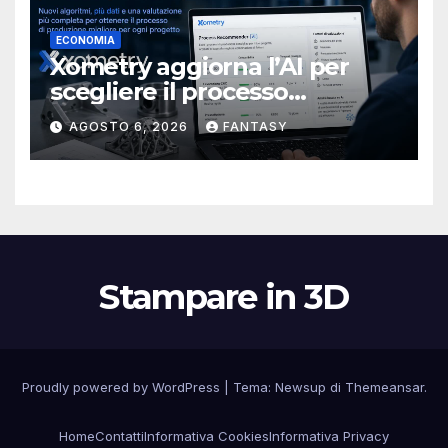
ECONOMIA
Xometry aggiorna l’AI per
scegliere il processo
produttivo più adatto
AGOSTO 6, 2026
FANTASY
Stampare in 3D
Proudly powered by WordPress
|
Tema:
Newsup
di
Themeansar
.
Home
Contatti
Informativa Cookies
Informativa Privacy