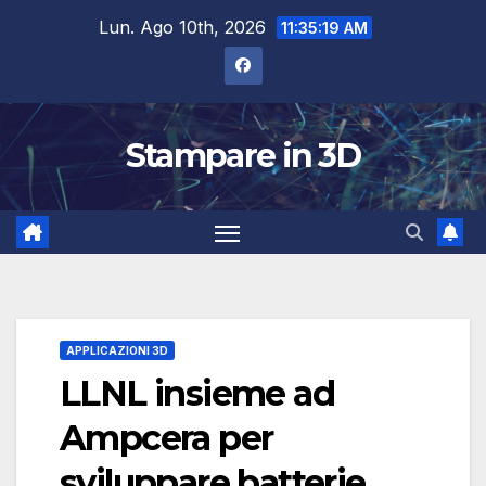
Salta
Lun. Ago 10th, 2026
11:35:19 AM
al
contenuto
Stampare in 3D
APPLICAZIONI 3D
LLNL insieme ad
Ampcera per
sviluppare batterie