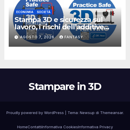
ECONOMIA
SOCIETÀ
Stampa 3D e sicurezza sul
lavoro, i rischi dell’additive
manufacturing secondo
AGOSTO 7, 2026
FANTASY
NIOSH
Stampare in 3D
Proudly powered by WordPress
|
Tema:
Newsup
di
Themeansar
.
Home
Contatti
Informativa Cookies
Informativa Privacy