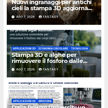
Nuovi ingranaggi per antichi
cieli la stampa 3D aggiorna
un osservatorio del 1930 della
AGO 7, 2026
FANTASY
University of Arkansas at
Little Rock
APPLICAZIONI 3D
ECONOMIA CIRCOLARE
TECNOLOGIA
Stampa 3D e alghe per
rimuovere il fosforo dalle
acque il progetto della
AGO 7, 2026
FANTASY
Florida Atlantic University
APPLICAZIONI 3D
MEDICINA
Dalla Rowan University un