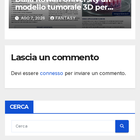
modello tumorale 3D per
studiare il dialogo tra cancro
AGO 7, 2026
FANTASY
e cellule staminali
Lascia un commento
Devi essere
connesso
per inviare un commento.
CERCA