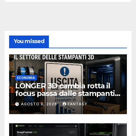
You missed
ECONOMIA
LONGER 3D cambia rotta il
focus passa dalle stampanti
3D alla stampa UV?
AGOSTO 9, 2026
FANTASY