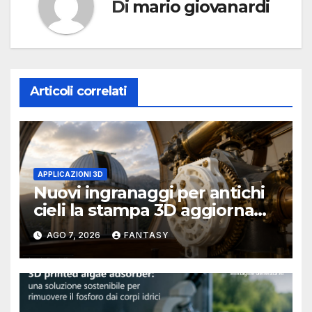
Di
mario giovanardi
Articoli correlati
APPLICAZIONI 3D
Nuovi ingranaggi per antichi
cieli la stampa 3D aggiorna
un osservatorio del 1930 della
AGO 7, 2026
FANTASY
University of Arkansas at
Little Rock