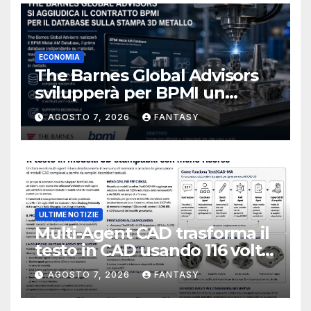
ECONOMIA
The Barnes Global Advisors
svilupperà per BPMI un
database per la stampa 3D
AGOSTO 7, 2026
FANTASY
metallica destinata alla filiera
navale statunitense
ULTIME NOTIZIE
Multi-Agent CAD trasforma il
testo in CAD usando 116 volte
meno token
AGOSTO 7, 2026
FANTASY