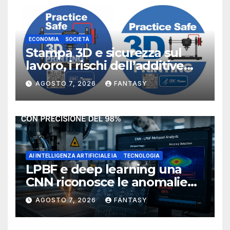
ECONOMIA
SOCIETÀ
Stampa 3D e sicurezza sul
lavoro, i rischi dell’additive
manufacturing secondo
AGOSTO 7, 2026
FANTASY
NIOSH
AI INTELLIGENZA ARTIFICIALE IA
TECNOLOGIA
LPBF e deep learning una
CNN riconosce le anomalie
del bagno di fusione
AGOSTO 7, 2026
FANTASY