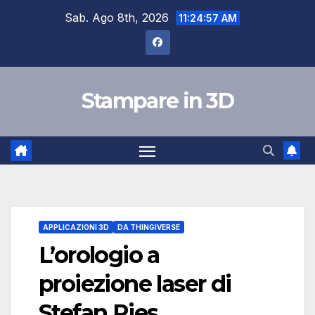
Salta
Sab. Ago 8th, 2026
11:24:58 AM
al
contenuto
Stampare in 3D
APPLICAZIONI 3D
DA THINGIVERSE
L’orologio a
proiezione laser di
Stefan Ries