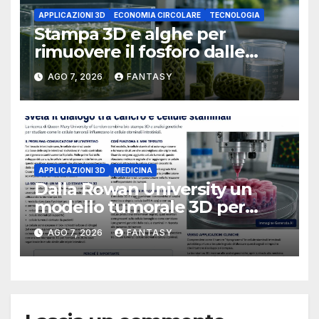
APPLICAZIONI 3D
ECONOMIA CIRCOLARE
TECNOLOGIA
Stampa 3D e alghe per
rimuovere il fosforo dalle
acque il progetto della
AGO 7, 2026
FANTASY
Florida Atlantic University
APPLICAZIONI 3D
MEDICINA
Dalla Rowan University un
modello tumorale 3D per
studiare il dialogo tra cancro
AGO 7, 2026
FANTASY
e cellule staminali