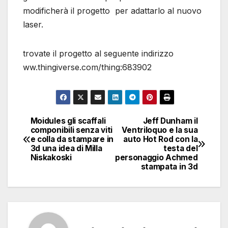
modificherà il progetto per adattarlo al nuovo
laser.
trovate il progetto al seguente indirizzo
ww.thingiverse.com/thing:683902
Moidules gli scaffali
Jeff Dunham il
Navigazione
componibili senza viti
Ventriloquo e la sua
e colla da stampare in
auto Hot Rod con la
articoli
3d una idea di Milla
testa del
Niskakoski
personaggio Achmed
stampata in 3d