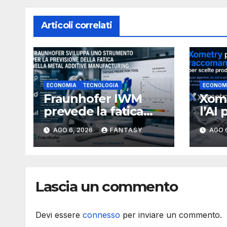
Articoli correlati
ECONOMIA
TECNOLOGIA
ECONOM
Fraunhofer IWM
Xome
prevede la fatica
l’AI 
dei componenti
proc
AGO 6, 2026
FANTASY
AGO 
metallici stampati in
più 
3D
Lascia un commento
Devi essere
connesso
per inviare un commento.