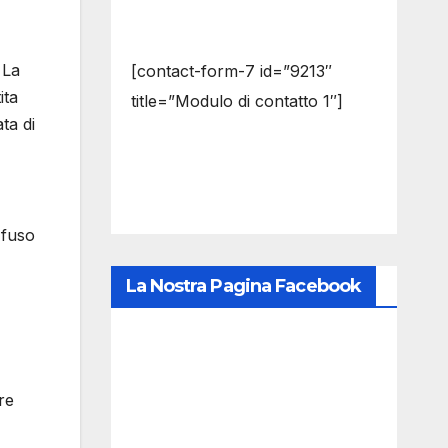
 La
[contact-form-7 id=”9213″
ita
title=”Modulo di contatto 1″]
ta di
 fuso
La Nostra Pagina Facebook
re