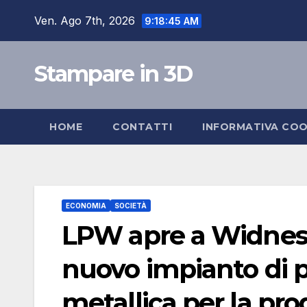
Salta
Ven. Ago 7th, 2026
9:18:46 AM
al
contenuto
Stampare in 3D
HOME
CONTATTI
INFORMATIVA COO
ECONOMIA
SOCIETÀ
LPW apre a Widnes, 
nuovo impianto di p
metallica per la pr