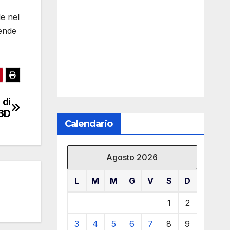
e nel
rende
 di
 3D
Calendario
Agosto 2026
L
M
M
G
V
S
D
1
2
3
4
5
6
7
8
9