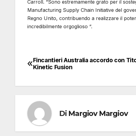
Carroll. “Sono estremamente grato per il sost
Manufacturing Supply Chain Initiative del gove
Regno Unito, contribuendo a realizzare il poten
incredibilmente orgoglioso “.
Fincantieri Australia accordo con Ti
Navigazione
Kinetic Fusion
articoli
Di
Margiov Margiov