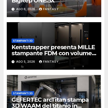
BigRep ONE.5X
AGO 6, 2026
FANTASY
STAMPANTI 3D
Kentstrapper presenta MILLE
stampante FDM con volume
di stampa da un metro cubo
AGO 5, 2026
FANTASY
STAMPANTI 3D
GEFERTEC arcTitan stampa
3D WAAM del titanio in