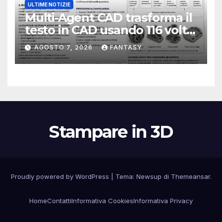
ULTIME NOTIZIE
Multi-Agent CAD trasforma il
testo in CAD usando 116 volte
meno token
AGOSTO 7, 2026
FANTASY
Stampare in 3D
Proudly powered by WordPress
|
Tema:
Newsup
di
Themeansar
.
Home
Contatti
Informativa Cookies
Informativa Privacy