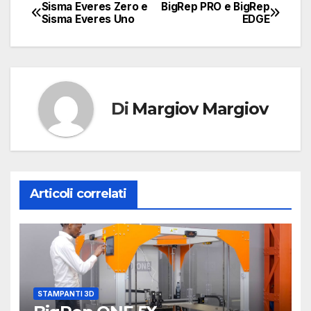
Sisma Everes Zero e
BigRep PRO e BigRep
Navigazione
Sisma Everes Uno
EDGE
articoli
Di
Margiov Margiov
Articoli correlati
STAMPANTI 3D