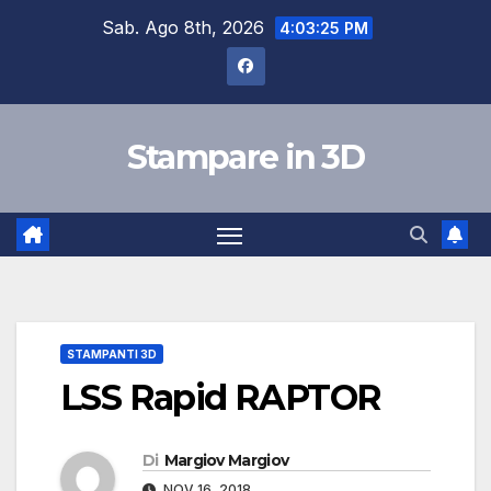
Salta
Sab. Ago 8th, 2026
4:03:26 PM
al
contenuto
Stampare in 3D
STAMPANTI 3D
LSS Rapid RAPTOR
Di
Margiov Margiov
NOV 16, 2018