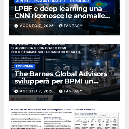
AI INTELLIGENZA ARTIFICIALE IA
TECNOLOGIA
LPBF e deep learning una
CNN riconosce le anomalie
del bagno di fusione
AGOSTO 7, 2026
FANTASY
ECONOMIA
The Barnes Global Advisors
svilupperà per BPMI un
database per la stampa 3D
AGOSTO 7, 2026
FANTASY
metallica destinata alla filiera
navale statunitense