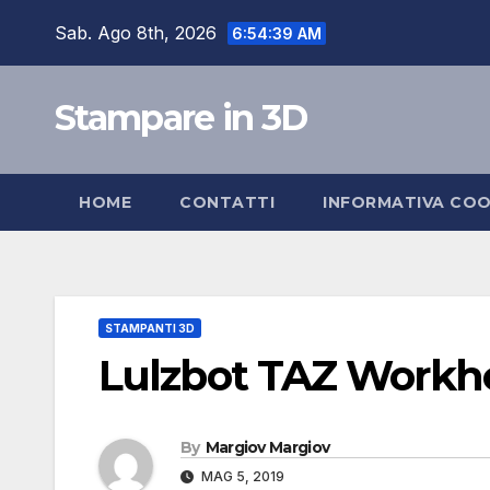
Skip
Sab. Ago 8th, 2026
6:54:40 AM
to
content
Stampare in 3D
HOME
CONTATTI
INFORMATIVA COO
STAMPANTI 3D
Lulzbot TAZ Workh
By
Margiov Margiov
MAG 5, 2019