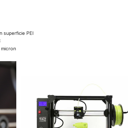
n superficie PEI
C
1 micron