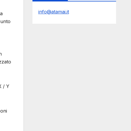
info@atamai.it
da
iunto
n
zzato
X / Y
ioni