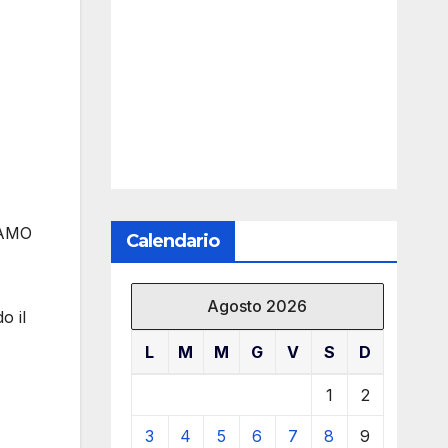
IAMO
Calendario
Agosto 2026
o il
L
M
M
G
V
S
D
1
2
3
4
5
6
7
8
9