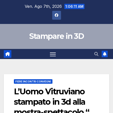
Salta
Ven. Ago 7th, 2026
1:06:12 AM
al
contenuto
Stampare in 3D
FIERE INCONTRI CONVEGNI
L’Uomo Vitruviano
stampato in 3d alla
mostra-spettacolo “