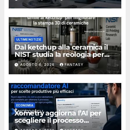
ULTIME NOTIZIE
Dal ketchup alla ceramica il
NIST studia la reologia per
rendere più affidabile la
AGOSTO 6, 2026
FANTASY
stampa 3D
ECONOMIA
Xometry aggiorna l’AI per
scegliere il processo
produttivo più adatto