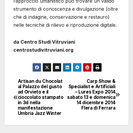
l’approccio umanistico può trovare un valido
strumento di conoscenza e divulgazione (oltre
che di indagine, conservazione e restauro)
nelle tecniche di rilievo e riproduzione digitale.
da Centro Studi Vitruviani
centrostudivitruviani.org
Artisan du Chocolat
Carp Show &
Navigazione
al Palazzo del gusto
Specialist e Artificiali
ad Orvieto e il
– Lures Expo 2014
articoli
cioccolato stampato
sabato 13 e domenica
in 3d nella
14 dicembre 2014
manifestazione
FIera di Ferrara
Umbria Jazz Winter