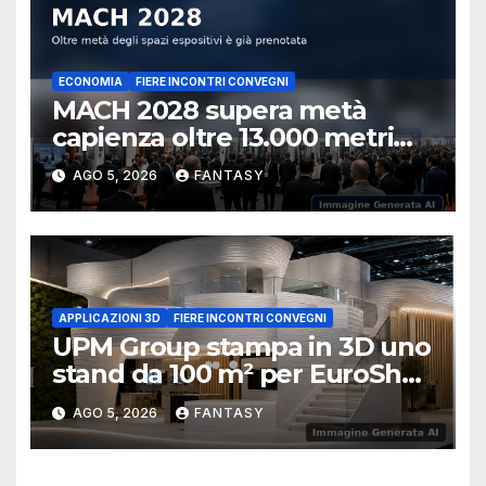
ECONOMIA
FIERE INCONTRI CONVEGNI
MACH 2028 supera metà
capienza oltre 13.000 metri
quadrati già prenotati
AGO 5, 2026
FANTASY
APPLICAZIONI 3D
FIERE INCONTRI CONVEGNI
UPM Group stampa in 3D uno
stand da 100 m² per EuroShop
2026
AGO 5, 2026
FANTASY