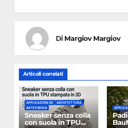
Di
Margiov Margiov
Articoli correlati
APPLICAZIONI 3D
ARCHITETTURA
ARTE E MODA
APPLICA
Sneaker senza colla
Padi
con suola in TPU
BauM