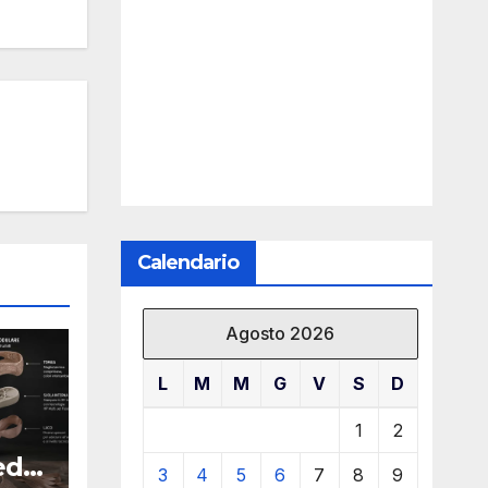
Calendario
Agosto 2026
L
M
M
G
V
S
D
1
2
ed
3
4
5
6
7
8
9