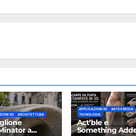
APPLICAZIONI 3D
ARTE E MODA
ZIONI 3D
ARCHITETTURA
TECNOLOGIA
glione
Act’ble e
inator a
Something Add