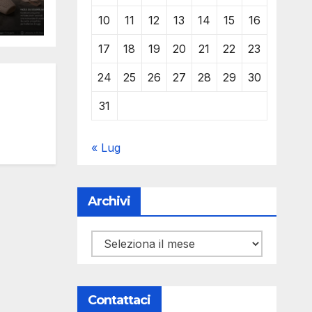
 una
Y
10
11
12
13
14
15
16
17
18
19
20
21
22
23
lte
24
25
26
27
28
29
30
31
« Lug
Archivi
Archivi
Contattaci