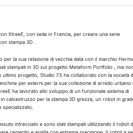
 con XtreeE, con sede in Francia, per creare una serie
 con stampa 3D .
to per la sua relazione di vecchia data con il marchio Herm
riali stampati in 3D sul progetto Metaform Portfolio , ma no
 ultimo progetto, Studio 7.5 ha collaborato con la società d
anchine per esterni per la sua collezione di arredo urbano
treeE ha lavorato allo sviluppo di un funzionale sistema di
 in calcestruzzo per la stampa 3D grezza, un robot in grad
 specializzato.
suto intrecciato e sono stati stampati utilizzando il robot d
are cemento e argilla con estrema precisione. Il robot a sei