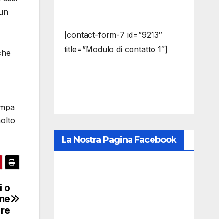
 un
[contact-form-7 id=”9213″
title=”Modulo di contatto 1″]
che
ampa
molto
La Nostra Pagina Facebook
i o
ome
ore