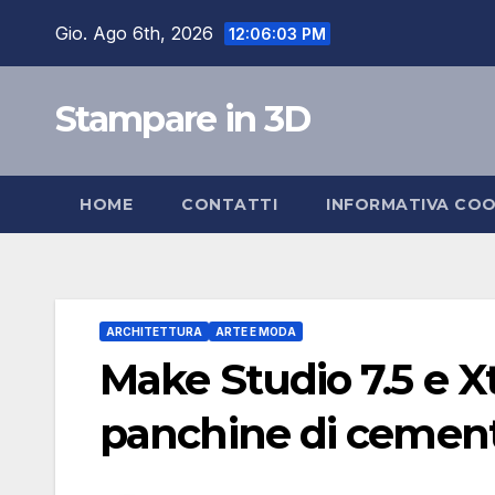
Salta
Gio. Ago 6th, 2026
12:06:04 PM
al
contenuto
Stampare in 3D
HOME
CONTATTI
INFORMATIVA COO
ARCHITETTURA
ARTE E MODA
Make Studio 7.5 e 
panchine di cement