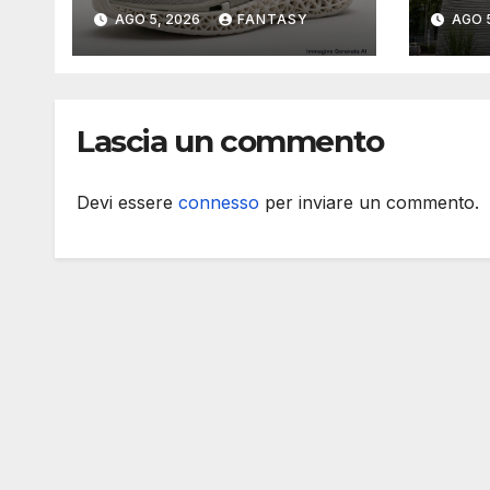
stampata in 3D
Vien
AGO 5, 2026
FANTASY
AGO 
port
del 
Rea
Lascia un commento
Devi essere
connesso
per inviare un commento.