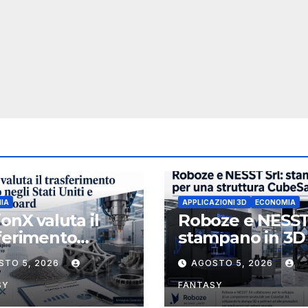
IA
APPLICAZIONI 3D
ECONOMIA
ionX valuta il
Roboze e NESST
ferimento
stampano in 3D
etario negli Stati
struttura CubeS
STO 5, 2026
AGOSTO 5, 2026
 e rafforza il
3U in Carbon P
d, ha nominato
SY
FANTASY
ael J. Loparco