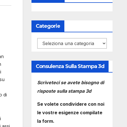
Categorie
Categorie
an
n
Consulenza Sulla Stampa 3d
i
 su
Scriveteci se avete bisogno di
risposte sulla stampa 3d
o di
Se volete condividere con noi
le vostre esigenze compilate
i
la form.
 assi