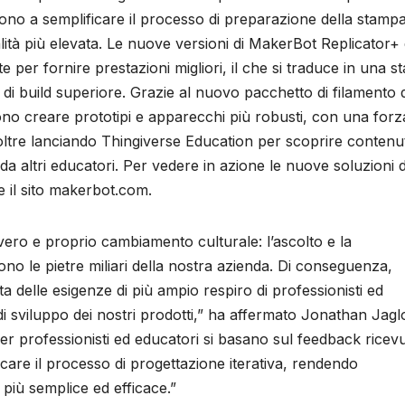
cono a semplificare il processo di preparazione della stampa
lità più elevata. Le nuove versioni di MakerBot Replicator+
e per fornire prestazioni migliori, il che si traduce in una 
 di build superiore. Grazie al nuovo pacchetto di filamento d
ono creare prototipi e apparecchi più robusti, con una forz
noltre lanciando Thingiverse Education per scoprire contenut
i da altri educatori. Per vedere in azione le nuove soluzioni d
e il sito makerbot.com.
vero e proprio cambiamento culturale: l’ascolto e la
ono le pietre miliari della nostra azienda. Di conseguenza,
delle esigenze di più ampio respiro di professionisti ed
i sviluppo dei nostri prodotti,” ha affermato Jonathan Jag
r professionisti ed educatori si basano sul feedback ricevu
are il processo di progettazione iterativa, rendendo
iù semplice ed efficace.”