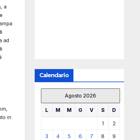
, a
 e
stampa
i
a ad
i
i
Calendario
Agosto 2026
lom,
L
M
M
G
V
S
D
to in
1
2
3
4
5
6
7
8
9