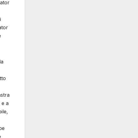
cator
i
ator
e
la
tto
astra
 e a
ile,
pe
e