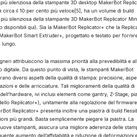
o più silenziosa della stampante 3D desktop MakerBot Repli
circa il 10 per cento più veloce[5], ha un volume di build
o più silenziosa della stampante 3D MakerBot Replicator Min
 disponibili qui). Sia la MakerBot Replicator+ che la Replic
e MakerBot Smart Extruder+, progettato e testato per fornir
 lungo.
gneri attribuiscono la massima priorità alla prevedibilità e al
o digitale. Da questo punto di vista, le stampanti MakerBot
no diversi aspetti della qualità di stampa: precisione, aspe
ioni e delle arricciature. Tali miglioramenti della qualità di
 dell’hardware, ivi inclusi elementi come gantry, Z-Stage, pi
modello Replicator+), unitamente alla regolazione del firmware
ot Replicator+ presenta inoltre una piastra di build flessib
ioni più grandi. Basta semplicemente piegare la piastra. La
 nuove stampanti, assicura una migliore aderenza delle stam
uente aumento dell’affidabilità e riduzione di deformazioni 