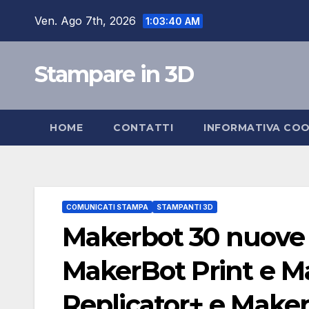
Salta
Ven. Ago 7th, 2026
1:03:40 AM
al
contenuto
Stampare in 3D
HOME
CONTATTI
INFORMATIVA COO
COMUNICATI STAMPA
STAMPANTI 3D
Makerbot 30 nuove 
MakerBot Print e 
Replicator+ e Maker