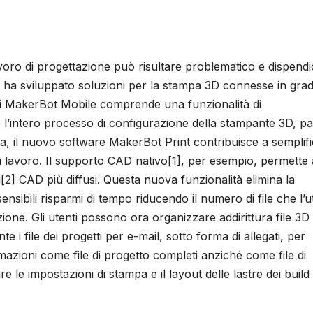
avoro di progettazione può risultare problematico e dispend
 ha sviluppato soluzioni per la stampa 3D connesse in grad
di MakerBot Mobile comprende una funzionalità di
o l’intero processo di configurazione della stampante 3D, p
a, il nuovo software MakerBot Print contribuisce a semplif
di lavoro. Il supporto CAD nativo[1], per esempio, permette 
pi[2] CAD più diffusi. Questa nuova funzionalità elimina la
sensibili risparmi di tempo riducendo il numero di file che l’
zione. Gli utenti possono ora organizzare addirittura file 3D
te i file dei progetti per e-mail, sotto forma di allegati, per
mazioni come file di progetto completi anziché come file di
re le impostazioni di stampa e il layout delle lastre dei build 