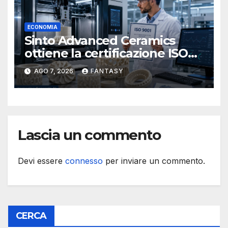
ECONOMIA
Sinto Advanced Ceramics
ottiene la certificazione ISO
9001 per la stampa 3D di
AGO 7, 2026
FANTASY
ceramiche tecniche
Lascia un commento
Devi essere
connesso
per inviare un commento.
CERCA