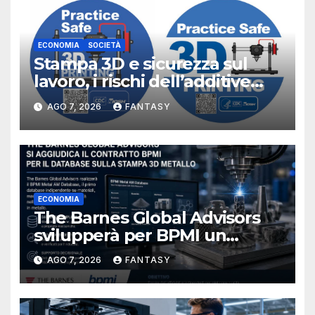
ECONOMIA
SOCIETÀ
Stampa 3D e sicurezza sul
lavoro, i rischi dell’additive
manufacturing secondo
AGO 7, 2026
FANTASY
NIOSH
ECONOMIA
The Barnes Global Advisors
svilupperà per BPMI un
database per la stampa 3D
AGO 7, 2026
FANTASY
metallica destinata alla filiera
navale statunitense