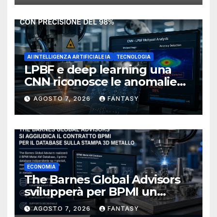
AI INTELLIGENZA ARTIFICIALE IA
TECNOLOGIA
LPBF e deep learning una
CNN riconosce le anomalie
del bagno di fusione
AGOSTO 7, 2026
FANTASY
ECONOMIA
The Barnes Global Advisors
svilupperà per BPMI un
database per la stampa 3D
AGOSTO 7, 2026
FANTASY
metallica destinata alla filiera