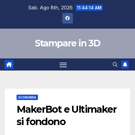
Salta
Sab. Ago 8th, 2026
11:44:15 AM
al
contenuto
Stampare in 3D
ECONOMIA
MakerBot e Ultimaker
si fondono