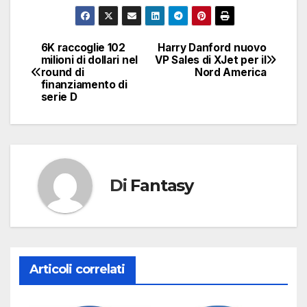
6K raccoglie 102
Harry Danford nuovo
Navigazione
milioni di dollari nel
VP Sales di XJet per il
round di
Nord America
articoli
finanziamento di
serie D
Di
Fantasy
Articoli correlati