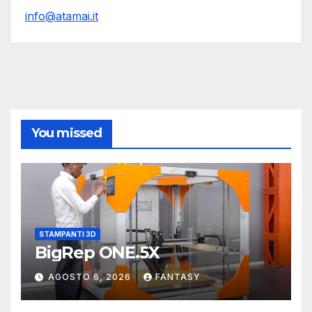
info@atamai.it
You missed
STAMPANTI 3D
BigRep ONE.5X
AGOSTO 6, 2026
FANTASY