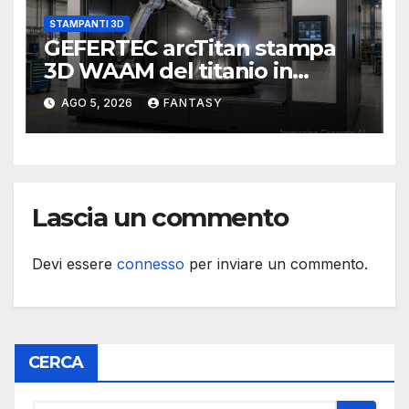
STAMPANTI 3D
GEFERTEC arcTitan stampa
3D WAAM del titanio in
camera inerte
AGO 5, 2026
FANTASY
Lascia un commento
Devi essere
connesso
per inviare un commento.
CERCA