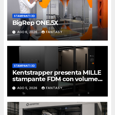
STAMPANTI 3D
BigRep ONE.5X
AGO 6, 2026
FANTASY
STAMPANTI 3D
Kentstrapper presenta MILLE
stampante FDM con volume
di stampa da un metro cubo
AGO 5, 2026
FANTASY