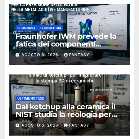
ECONOMIA
TECNOLOGIA
Fraunhofer IWM prevede la
fatica dei componenti
metallici stampati in 3D
AGOSTO 6, 2026
FANTASY
ULTIME NOTIZIE
Dal ketchup alla ceramica il
NIST studia la reologia per
rendere più affidabile la
AGOSTO 6, 2026
FANTASY
stampa 3D