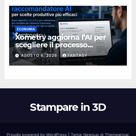
ECONOMIA
Xometry aggiorna l’AI per
scegliere il processo
produttivo più adatto
AGOSTO 6, 2026
FANTASY
Stampare in 3D
Proudly powered by WordPress
|
Tema:
Newsup
di
Themeansar
.