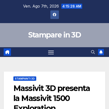
Salta
Ven. Ago 7th, 2026
4:15:29 AM
al
contenuto
Stampare in 3D
STAMPANTI 3D
Massivit 3D presenta
la Massivit 1500
Exploration