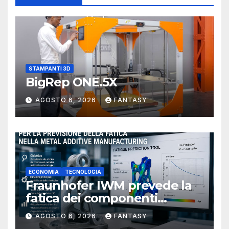
STAMPANTI 3D
BigRep ONE.5X
AGOSTO 6, 2026
FANTASY
ECONOMIA
TECNOLOGIA
Fraunhofer IWM prevede la
fatica dei componenti
metallici stampati in 3D
AGOSTO 6, 2026
FANTASY