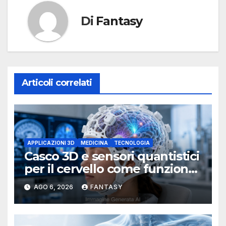
Di
Fantasy
Articoli correlati
APPLICAZIONI 3D
MEDICINA
TECNOLOGIA
Casco 3D e sensori quantistici
per il cervello come funziona
l’OPM-MEG
AGO 6, 2026
FANTASY