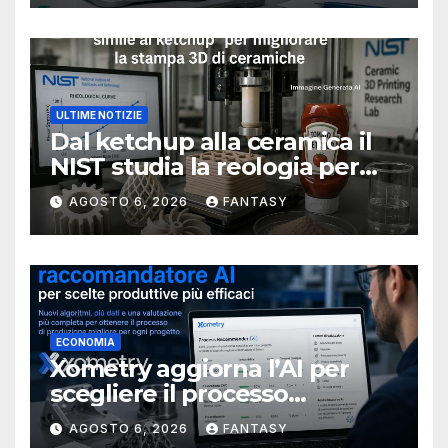
ULTIME NOTIZIE
Dal ketchup alla ceramica il
NIST studia la reologia per
rendere più affidabile la
AGOSTO 6, 2026
FANTASY
stampa 3D
ECONOMIA
Xometry aggiorna l’AI per
scegliere il processo
produttivo più adatto
AGOSTO 6, 2026
FANTASY