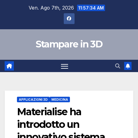
Salta
Ven. Ago 7th, 2026
11:57:34 AM
al
contenuto
Stampare in 3D
APPLICAZIONI 3D
MEDICINA
Materialise ha
introdotto un
innovativo sistema