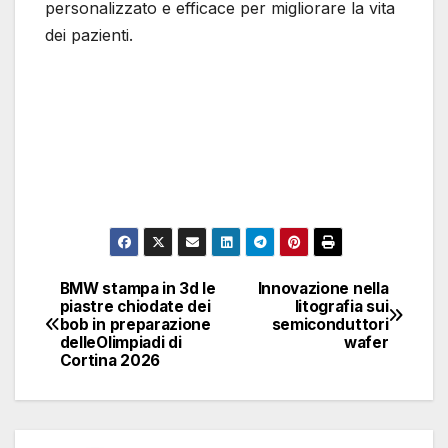
personalizzato e efficace per migliorare la vita
dei pazienti.
BMW stampa in 3d le
Innovazione nella
Navigazione
piastre chiodate dei
litografia sui
bob in preparazione
semiconduttori
articoli
delleOlimpiadi di
wafer
Cortina 2026