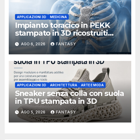
APPLICAZIONI 3D
MEDICINA
Impianto toracico in PEKK
stampato in 3D ricostruiti
sterno e costole dopo un
AGO 6, 2026
FANTASY
tumore raro
APPLICAZIONI 3D
ARCHITETTURA
ARTE E MODA
Sneaker senza colla con suola
in TPU stampata in 3D
AGO 5, 2026
FANTASY