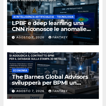
AI INTELLIGENZA ARTIFICIALE IA
TECNOLOGIA
LPBF e deep learning una
CNN riconosce le anomalie
del bagno di fusione
AGOSTO 7, 2026
FANTASY
ECONOMIA
The Barnes Global Advisors
svilupperà per BPMI un
database per la stampa 3D
AGOSTO 7, 2026
FANTASY
metallica destinata alla filiera
navale statunitense