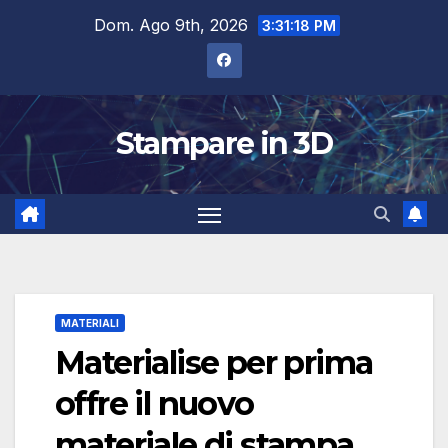
Salta
Dom. Ago 9th, 2026
3:31:19 PM
al
contenuto
Stampare in 3D
MATERIALI
Materialise per prima
offre il nuovo
materiale di stampa