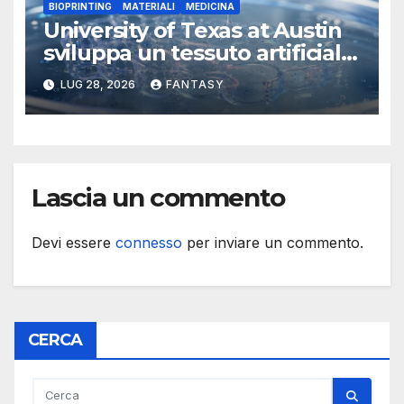
BIOPRINTING
MATERIALI
MEDICINA
University of Texas at Austin
sviluppa un tessuto artificiale
stampabile in 3D che imita le
LUG 28, 2026
FANTASY
membrane dei tessuti
Lascia un commento
Devi essere
connesso
per inviare un commento.
CERCA