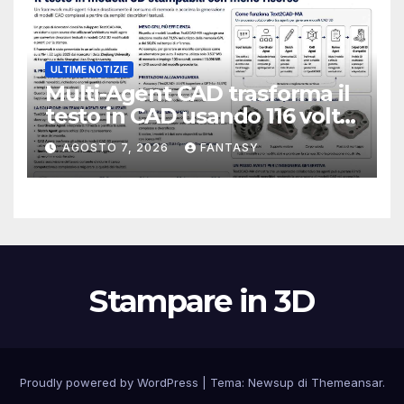
ULTIME NOTIZIE
Multi-Agent CAD trasforma il
testo in CAD usando 116 volte
meno token
AGOSTO 7, 2026
FANTASY
Stampare in 3D
Proudly powered by WordPress
|
Tema:
Newsup
di
Themeansar
.