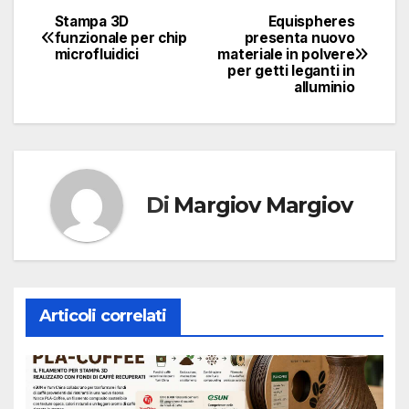
Stampa 3D
Equispheres
Navigazione
funzionale per chip
presenta nuovo
microfluidici
materiale in polvere
articoli
per getti leganti in
alluminio
Di
Margiov Margiov
Articoli correlati