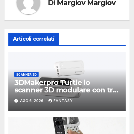
Di
Margiov Margiov
Articoli correlati
SCANNER 3D
3DMakerpro Turtle lo
scanner 3D modulare con tre
testine intercambiabili
AGO 6, 2026
FANTASY