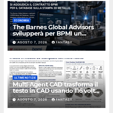
ECONOMIA
The Barnes Global Advisors
svilupperà per BPMI un
database per la stampa 3D
AGOSTO 7, 2026
FANTASY
metallica destinata alla filiera
navale statunitense
ULTIME NOTIZIE
Multi-Agent CAD trasforma il
testo in CAD usando 116 volte
meno token
AGOSTO 7, 2026
FANTASY