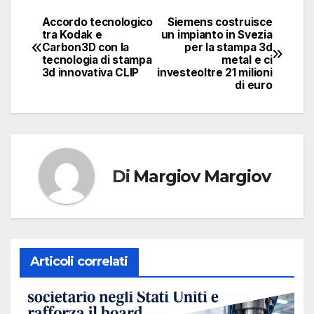
Accordo tecnologico
Siemens costruisce
Navigazione
tra Kodak e
un impianto in Svezia
Carbon3D con la
per la stampa 3d
articoli
tecnologia di stampa
metal e ci
3d innovativa CLIP
investeoltre 21 milioni
di euro
Di
Margiov Margiov
Articoli correlati