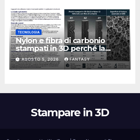
TECNOLOGIA
Nylon e fibra di carbonio
stampati in 3D perché la
resistenza agli urti dipende
AGOSTO 5, 2026
FANTASY
dal processo
Stampare in 3D