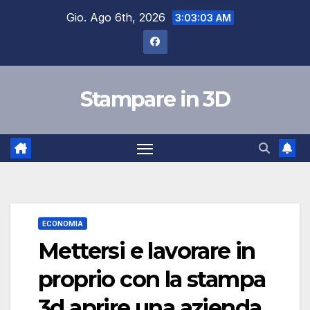
Salta
Gio. Ago 6th, 2026
3:03:04 AM
al
contenuto
Stampare in 3D
ECONOMIA
Mettersi e lavorare in
proprio con la stampa
3d aprire una azienda