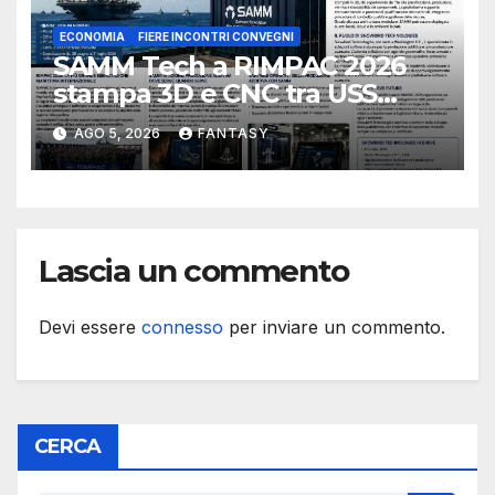
ECONOMIA
FIERE INCONTRI CONVEGNI
SAMM Tech a RIMPAC 2026
stampa 3D e CNC tra USS
Essex e Schofield Barracks
AGO 5, 2026
FANTASY
Lascia un commento
Devi essere
connesso
per inviare un commento.
CERCA