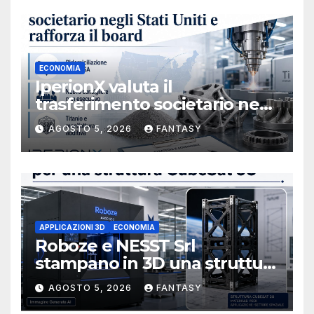
ECONOMIA
IperionX valuta il
trasferimento societario negli
Stati Uniti e rafforza il board,
AGOSTO 5, 2026
FANTASY
ha nominato Michael J.
Loparco amministratore
indipendente non esecutivo
APPLICAZIONI 3D
ECONOMIA
Roboze e NESST Srl
stampano in 3D una struttura
CubeSat 3U in Carbon PEEK
AGOSTO 5, 2026
FANTASY