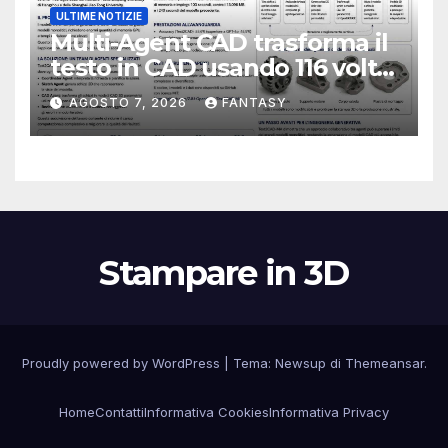
ULTIME NOTIZIE
Multi-Agent CAD trasforma il
testo in CAD usando 116 volte
meno token
AGOSTO 7, 2026
FANTASY
Stampare in 3D
Proudly powered by WordPress
|
Tema:
Newsup
di
Themeansar
.
Home
Contatti
Informativa Cookies
Informativa Privacy