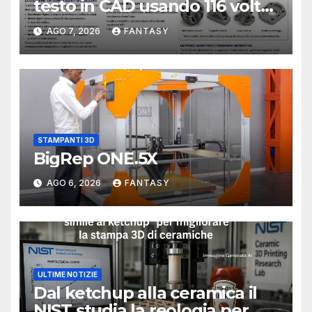
testo in CAD usando 116 volte
meno token
AGO 7, 2026
FANTASY
STAMPANTI 3D
BigRep ONE.5X
AGO 6, 2026
FANTASY
ULTIME NOTIZIE
Dal ketchup alla ceramica il
NIST studia la reologia per