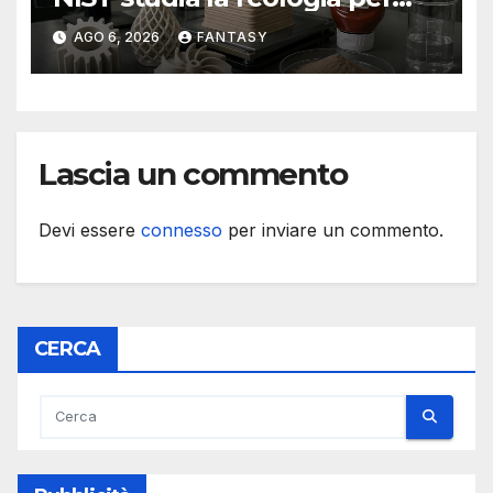
rendere più affidabile la
AGO 6, 2026
FANTASY
stampa 3D
Lascia un commento
Devi essere
connesso
per inviare un commento.
CERCA