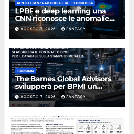
AI INTELLIGENZA ARTIFICIALE IA
TECNOLOGIA
LPBF e deep learning una
CNN riconosce le anomalie
del bagno di fusione
AGOSTO 7, 2026
FANTASY
ECONOMIA
The Barnes Global Advisors
svilupperà per BPMI un
database per la stampa 3D
AGOSTO 7, 2026
FANTASY
metallica destinata alla filiera
navale statunitense