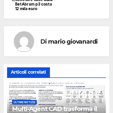
articoli
BetAbram p3 costa
12 mila euro
Di
mario giovanardi
Articoli correlati
ULTIME NOTIZIE
Multi-Agent CAD trasforma il