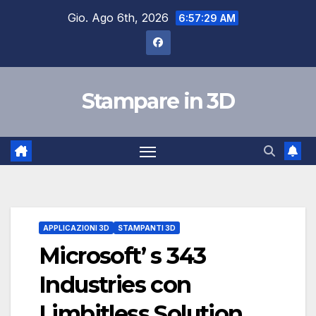
Salta
Gio. Ago 6th, 2026
6:57:29 AM
al
contenuto
Stampare in 3D
APPLICAZIONI 3D
STAMPANTI 3D
Microsoft’ s 343
Industries con
Limbitless Solution