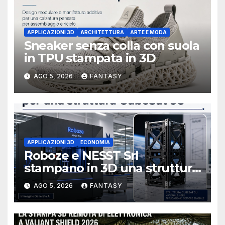
APPLICAZIONI 3D
ARCHITETTURA
ARTE E MODA
Sneaker senza colla con suola
in TPU stampata in 3D
AGO 5, 2026
FANTASY
APPLICAZIONI 3D
ECONOMIA
Roboze e NESST Srl
stampano in 3D una struttura
CubeSat 3U in Carbon PEEK
AGO 5, 2026
FANTASY