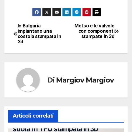
In Bulgaria
Metso e le valvole
Navigazione
impiantano una
con componenti
costola stampata in
stampate in 3d
articoli
3d
Di
Margiov Margiov
Articoli correlati