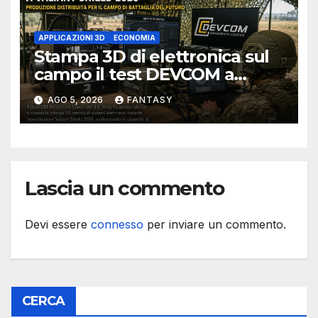
APPLICAZIONI 3D
ECONOMIA
Stampa 3D di elettronica sul
campo il test DEVCOM a
Valiant Shield 2026
AGO 5, 2026
FANTASY
Lascia un commento
Devi essere
connesso
per inviare un commento.
CERCA