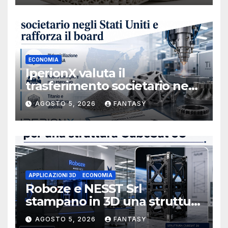
ECONOMIA
IperionX valuta il
trasferimento societario negli
Stati Uniti e rafforza il board,
AGOSTO 5, 2026
FANTASY
ha nominato Michael J.
Loparco amministratore
indipendente non esecutivo
APPLICAZIONI 3D
ECONOMIA
Roboze e NESST Srl
stampano in 3D una struttura
CubeSat 3U in Carbon PEEK
AGOSTO 5, 2026
FANTASY