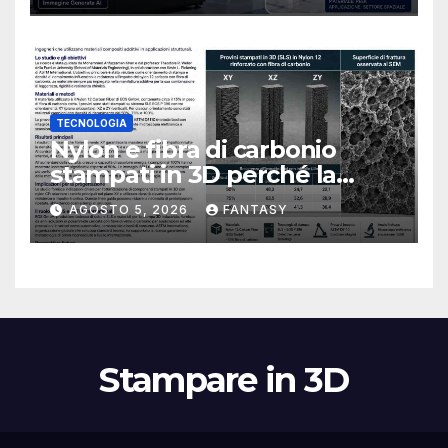
TECNOLOGIA
Nylon e fibra di carbonio
stampati in 3D perché la
resistenza agli urti dipende
AGOSTO 5, 2026
FANTASY
dal processo
Stampare in 3D