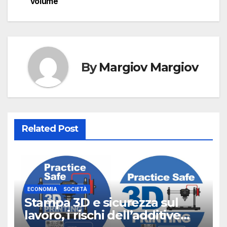
volume
By
Margiov Margiov
Related Post
ECONOMIA
SOCIETÀ
Stampa 3D e sicurezza sul
lavoro, i rischi dell’additive