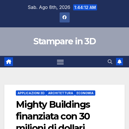
Skip
Sab. Ago 8th, 2026
1:44:13 AM
to
content
Stampare in 3D
APPLICAZIONI 3D
ARCHITETTURA
ECONOMIA
Mighty Buildings
finanziata con 30
milioni di dollari