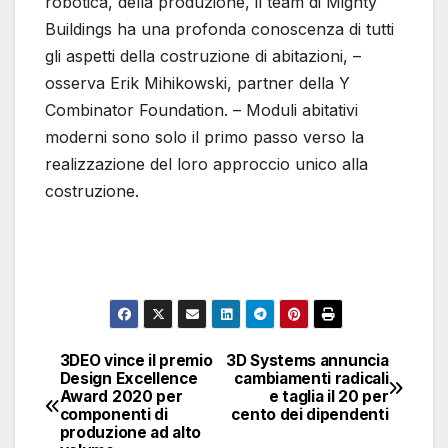
robotica, della produzione, il team di Mighty
Buildings ha una profonda conoscenza di tutti
gli aspetti della costruzione di abitazioni, –
osserva Erik Mihikowski, partner della Y
Combinator Foundation. – Moduli abitativi
moderni sono solo il primo passo verso la
realizzazione del loro approccio unico alla
costruzione.
3DEO vince il premio
3D Systems annuncia
Navigazione
Design Excellence
cambiamenti radicali
Award 2020 per
e taglia il 20 per
articoli
componenti di
cento dei dipendenti
produzione ad alto