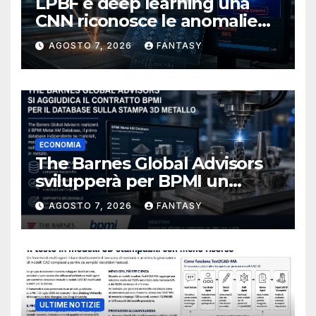
LPBF e deep learning una
CNN riconosce le anomalie
del bagno di fusione
AGOSTO 7, 2026
FANTASY
ECONOMIA
The Barnes Global Advisors
svilupperà per BPMI un
database per la stampa 3D
AGOSTO 7, 2026
FANTASY
metallica destinata alla filiera
navale statunitense
ULTIME NOTIZIE