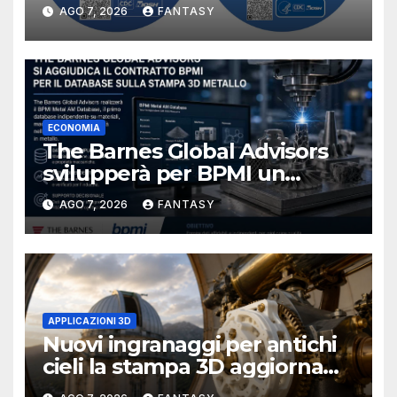
manufacturing secondo
AGO 7, 2026
FANTASY
NIOSH
ECONOMIA
The Barnes Global Advisors
svilupperà per BPMI un
database per la stampa 3D
AGO 7, 2026
FANTASY
metallica destinata alla filiera
navale statunitense
APPLICAZIONI 3D
Nuovi ingranaggi per antichi
cieli la stampa 3D aggiorna
un osservatorio del 1930 della