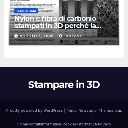
TECNOLOGIA
Nylon e fibra di carbonio
stampati in 3D perché la
resistenza agli urti dipende
AGOSTO 5, 2026
FANTASY
dal processo
Stampare in 3D
Proudly powered by WordPress
|
Tema:
Newsup
di
Themeansar
.
Home
Contatti
Informativa Cookies
Informativa Privacy