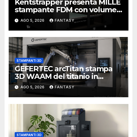
Kentstrapper presenta MILLE
stampante FDM con volume
di stampa da un metro cubo
AGO 5, 2026
FANTASY
STAMPANTI 3D
GEFERTEC arcTitan stampa
3D WAAM del titanio in
camera inerte
AGO 5, 2026
FANTASY
STAMPANTI 3D