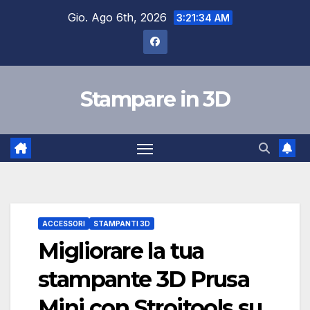
Salta
Gio. Ago 6th, 2026
3:21:35 AM
al
contenuto
Stampare in 3D
ACCESSORI
STAMPANTI 3D
Migliorare la tua
stampante 3D Prusa
Mini con Strojtools su