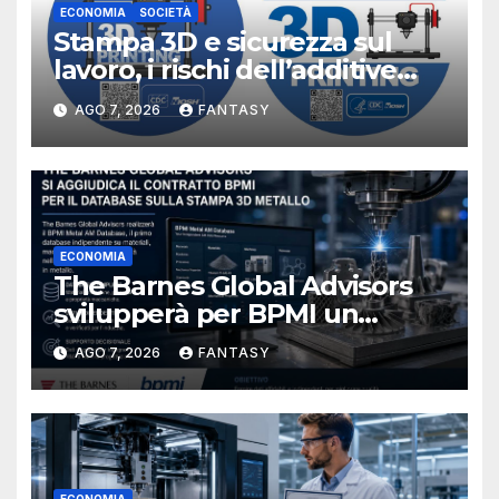
ECONOMIA
SOCIETÀ
Stampa 3D e sicurezza sul
lavoro, i rischi dell’additive
manufacturing secondo
AGO 7, 2026
FANTASY
NIOSH
ECONOMIA
The Barnes Global Advisors
svilupperà per BPMI un
database per la stampa 3D
AGO 7, 2026
FANTASY
metallica destinata alla filiera
navale statunitense