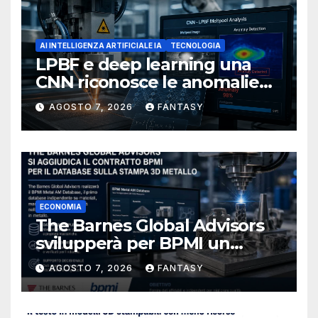
AI INTELLIGENZA ARTIFICIALE IA
TECNOLOGIA
LPBF e deep learning una
CNN riconosce le anomalie
del bagno di fusione
AGOSTO 7, 2026
FANTASY
ECONOMIA
The Barnes Global Advisors
svilupperà per BPMI un
database per la stampa 3D
AGOSTO 7, 2026
FANTASY
metallica destinata alla filiera
navale statunitense