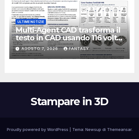
ULTIME NOTIZIE
Multi-Agent CAD trasforma il
testo in CAD usando 116 volte
meno token
AGOSTO 7, 2026
FANTASY
Stampare in 3D
Proudly powered by WordPress
|
Tema:
Newsup
di
Themeansar
.