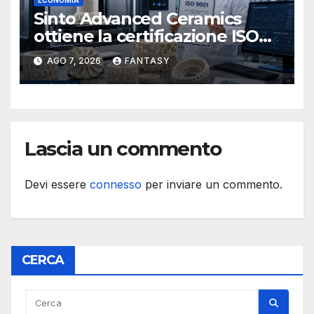
ECONOMIA
Sinto Advanced Ceramics
ottiene la certificazione ISO
9001 per la stampa 3D di
AGO 7, 2026
FANTASY
ceramiche tecniche
Lascia un commento
Devi essere
connesso
per inviare un commento.
CERCA